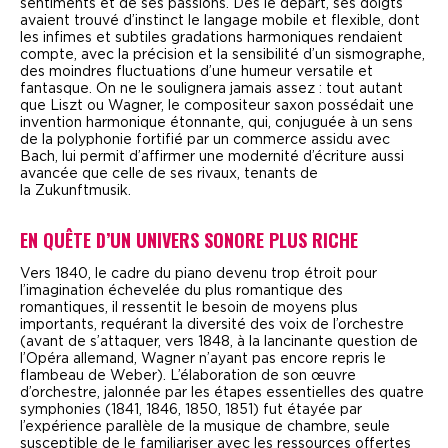
sentiments et de ses passions. Dès le départ, ses doigts
avaient trouvé d’instinct le langage mobile et flexible, dont
les infimes et subtiles gradations harmoniques rendaient
compte, avec la précision et la sensibilité d’un sismographe,
des moindres fluctuations d’une humeur versatile et
fantasque. On ne le soulignera jamais assez : tout autant
que Liszt ou Wagner, le compositeur saxon possédait une
invention harmonique étonnante, qui, conjuguée à un sens
de la polyphonie fortifié par un commerce assidu avec
Bach, lui permit d’affirmer une modernité d’écriture aussi
avancée que celle de ses rivaux, tenants de
la
Zukunftmusik.
EN QUÊTE D’UN UNIVERS SONORE PLUS RICHE
V
ers 1840, le cadre du piano devenu trop étroit pour
l’imagination échevelée du plus romantique des
romantiques, il ressentit le besoin de moyens plus
importants, requérant la diversité des voix de l’orchestre
(avant de s’attaquer, vers 1848, à la lancinante question de
l’Opéra allemand, Wagner n’ayant pas encore repris le
flambeau de Weber). L’élaboration de son œuvre
d’orchestre, jalonnée par les étapes essentielles des quatre
symphonies (1841, 1846, 1850, 1851) fut étayée par
l’expérience parallèle de la musique de chambre, seule
susceptible de le familiariser avec les ressources offertes