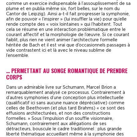
comme un exercice indispensable à l’assouplissement de sa
plume et en publia même six, fort belles, sur le nom du
Cantor de Leipzig). Ainsi a-t-il fait progresser la symphonie,
afin de pouvoir « l’inspirer » (lui insuffler la vie) pour qu’elle
rende compte des « voix lointaines » qui l’habitent. Tout
cela se résume en une interaction problématique entre le
courant affectif et la morphologie de l’œuvre. Si ce courant
faiblit, plus rien ne vient animer l’architecture formelle
héritée de Bach et il est vrai que d’occasionnels passages à
vide contrastent ici et là avec le niveau sublime de
l’ensemble.
… PERMETTANT AU SONGE ROMANTIQUE DE PRENDRE
CORPS
D
ans un admirable livre sur Schumann, Marcel Brion a
remarquablement analysé ce processus. Contrairement à
d’autres symphonies d’une conception plus intellectuelle
(qualificatif ici sans aucune nuance dépréciative) comme
celles de Beethoven (et plus tard Brahms) « ce sont des
effusions architecturées, et non des constructions
formelles. » Sous l’impulsion d’un souffle visionnaire,
Schumann, contrairement aux allégations de ses
détracteurs, bouscule le cadre traditionnel : plus grande
liberté thématique accueillant même à la symphonie des