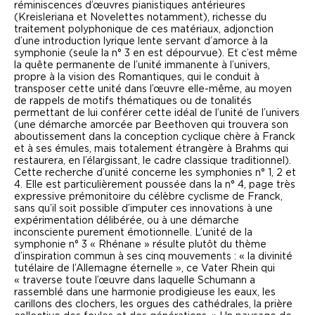
réminiscences d’œuvres pianistiques antérieures
(
Kreisleriana
et
Novelettes
notamment), richesse du
traitement polyphonique de ces matériaux, adjonction
d’une introduction lyrique lente servant d’amorce à la
symphonie (seule la n° 3 en est dépourvue). Et c’est même
la quête permanente de l’unité immanente à l’univers,
propre à la vision des Romantiques, qui le conduit à
transposer cette unité dans l’œuvre elle-même, au moyen
de rappels de motifs thématiques ou de tonalités
permettant de lui conférer cette idéal de l’unité de l’univers
(une démarche amorcée par Beethoven qui trouvera son
aboutissement dans la conception cyclique chère à Franck
et à ses émules, mais totalement étrangère à Brahms qui
restaurera, en l’élargissant, le cadre classique traditionnel).
C
ette recherche d’unité concerne les symphonies n° 1, 2 et
4. Elle est particulièrement poussée dans la n° 4, page très
expressive prémonitoire du célèbre cyclisme de Franck,
sans qu’il soit possible d’imputer ces innovations à une
expérimentation délibérée, ou à une démarche
inconsciente purement émotionnelle.
L’unité de la
symphonie n° 3 « Rhénane » résulte plutôt du thème
d’inspiration commun à ses cinq mouvements : « la divinité
tutélaire de l’Allemagne éternelle », ce
Vater Rhein
qui
« traverse toute l’œuvre dans laquelle Schumann a
rassemblé dans une harmonie prodigieuse les eaux, les
carillons des clochers, les orgues des cathédrales, la prière