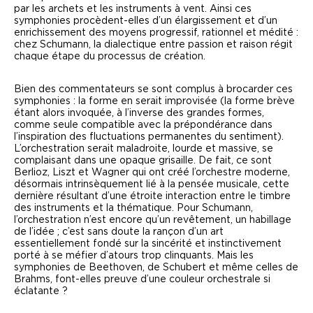
par les archets et les instruments à vent. Ainsi ces
symphonies procèdent-elles d’un élargissement et d’un
enrichissement des moyens progressif, rationnel et médité :
chez Schumann, la dialectique entre passion et raison régit
chaque étape du processus de création.
Bien des commentateurs se sont complus à brocarder ces
symphonies : la forme en serait improvisée (la forme brève
étant alors invoquée, à l’inverse des grandes formes,
comme seule compatible avec la prépondérance dans
l’inspiration des fluctuations permanentes du sentiment).
L’orchestration serait maladroite, lourde et massive, se
complaisant dans une opaque grisaille. De fait, ce sont
Berlioz, Liszt et Wagner qui ont créé l’orchestre moderne,
désormais intrinsèquement lié à la pensée musicale, cette
dernière résultant d’une étroite interaction entre le timbre
des instruments et la thématique. Pour Schumann,
l’orchestration n’est encore qu’un revêtement, un habillage
de l’idée ; c’est sans doute la rançon d’un art
essentiellement fondé sur la sincérité et instinctivement
porté à se méfier d’atours trop clinquants. Mais les
symphonies de Beethoven, de Schubert et même celles de
Brahms, font-elles preuve d’une couleur orchestrale si
éclatante ?