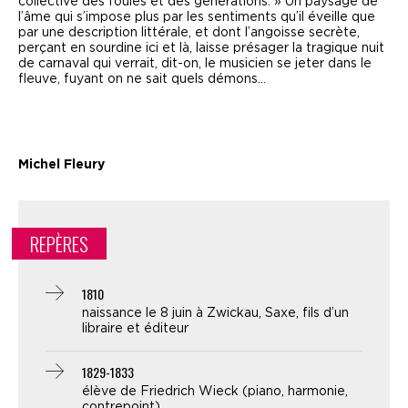
collective des foules et des générations. » Un paysage de
l’âme qui s’impose plus par les sentiments qu’il éveille que
par une description littérale, et dont l’angoisse secrète,
perçant en sourdine ici et là, laisse présager la tragique nuit
de carnaval qui verrait, dit-on, le musicien se jeter dans le
fleuve, fuyant on ne sait quels démons…
Michel Fleury
REPÈRES
1810
naissance le 8 juin à Zwickau, Saxe, fils d’un
libraire et éditeur
1829-1833
élève de Friedrich Wieck (piano, harmonie,
contrepoint)