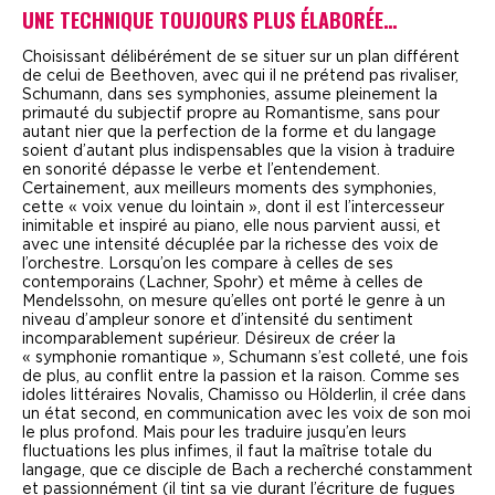
UNE TECHNIQUE TOUJOURS PLUS ÉLABORÉE…
C
hoisissant délibérément de se situer sur un plan différent
de celui de Beethoven, avec qui il ne prétend pas rivaliser,
Schumann, dans ses symphonies, assume pleinement la
primauté du subjectif propre au Romantisme, sans pour
autant nier que la perfection de la forme et du langage
soient d’autant plus indispensables que la vision à traduire
en sonorité dépasse le verbe et l’entendement.
Certainement, aux meilleurs moments des symphonies,
cette « voix venue du lointain », dont il est l’intercesseur
inimitable et inspiré au piano, elle nous parvient aussi, et
avec une intensité décuplée par la richesse des voix de
l’orchestre. Lorsqu’on les compare à celles de ses
contemporains (Lachner, Spohr) et même à celles de
Mendelssohn, on mesure qu’elles ont porté le genre à un
niveau d’ampleur sonore et d’intensité du sentiment
incomparablement supérieur. Désireux de créer la
« symphonie romantique », Schumann s’est colleté, une fois
de plus, au conflit entre la passion et la raison. Comme ses
idoles littéraires Novalis, Chamisso ou Hölderlin, il crée dans
un état second, en communication avec les voix de son moi
le plus profond. Mais pour les traduire jusqu’en leurs
fluctuations les plus infimes, il faut la maîtrise totale du
langage, que ce disciple de Bach a recherché constamment
et passionnément (il tint sa vie durant l’écriture de fugues