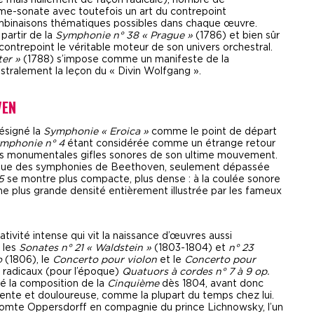
 mais nullement de façon radicale), nombre de
rme-sonate avec toutefois un art du contrepoint
combinaisons thématiques possibles dans chaque œuvre.
partir de la
Symphonie n° 38 « Prague »
(1786) et bien sûr
contrepoint le véritable moteur de son univers orchestral.
ter »
(1788) s’impose comme un manifeste de la
tralement la leçon du « Divin Wolfgang ».
VEN
ésigné la
Symphonie « Eroica »
comme le point de départ
mphonie n° 4
étant considérée comme un étrange retour
 les monumentales gifles sonores de son ultime mouvement.
gue des symphonies de Beethoven, seulement dépassée
5
se montre plus compacte, plus dense : à la coulée sonore
e plus grande densité entièrement illustrée par les fameux
ivité intense qui vit la naissance d’œuvres aussi
, les
Sonates n° 21 « Waldstein »
(1803-1804) et
n° 23
o
(1806), le
Concerto pour violon
et le
Concerto pour
s radicaux (pour l’époque)
Quatuors à cordes n° 7 à 9 op.
mé la composition de la
Cinquième
dès 1804, avant donc
lente et douloureuse, comme la plupart du temps chez lui.
 comte Oppersdorff en compagnie du prince Lichnowsky, l’un