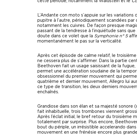
cette période, notamment la Waldstein et le
Co
L’Andante con moto s’appuie sur les variations 
pupitre à l’autre, périodiquement scandées par d
notamment les cuivres. De façon presque magiq
passant de la tendresse à l’inquiétude sans que
doute dans ce volet que la
Symphonie n° 5
affi
momentanément le pas sur la verticalité.
Après cet épisode de calme relatif, le troisième
ne cessera plus de s’affirmer. Dans la partie ce
Beethoven fait un usage saisissant de la fugue,
permet une accélération soudaine de la temporal
obsessionnel du premier mouvement qui permet 
quatrième et dernier mouvement, Allegro lui au
ce type de transition, les deux derniers mouve
enchaînés.
Grandiose dans son élan et sa majesté sonore (u
fait inhabituelle, trois trombones viennent grossi
Après l’éclat initial, le bref retour du troisiè
totalement par surprise. Plus encore, Beethoven 
bout du périple, un irrésistible accelerando da
mouvement en une frénésie encore plus grande