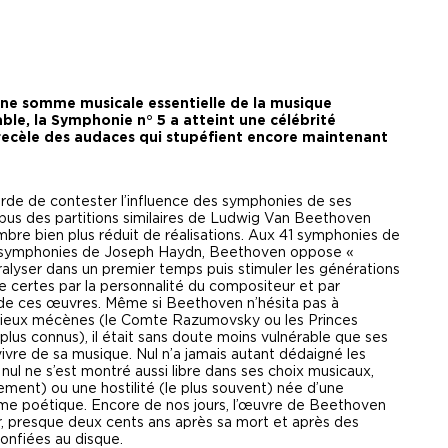
ne somme musicale essentielle de la musique
ble, la Symphonie n° 5 a atteint une célébrité
e recèle des audaces qui stupéfient encore maintenant
surde de contester l’influence des symphonies de ses
orpus des partitions similaires de Ludwig Van Beethoven
bre bien plus réduit de réalisations. Aux 41 symphonies de
 symphonies de Joseph Haydn, Beethoven oppose «
alyser dans un premier temps puis stimuler les générations
ue certes par la personnalité du compositeur et par
e de ces œuvres. Même si Beethoven n’hésita pas à
igieux mécènes (le Comte Razumovsky ou les Princes
plus connus), il était sans doute moins vulnérable que ses
ivre de sa musique. Nul n’a jamais autant dédaigné les
 nul ne s’est montré aussi libre dans ses choix musicaux,
ement) ou une hostilité (le plus souvent) née d’une
sme poétique. Encore de nos jours, l’œuvre de Beethoven
r, presque deux cents ans après sa mort et après des
confiées au disque.