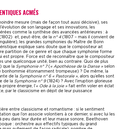
HENTIQUES ACMÉS
oindre mesure (mais de façon tout aussi décisive), ses
évolution de son langage et ses innovations, les
rées comme la synthèse des avancées antérieures : à
(1802) et, peut-être, de la
n° 4
(1807 – mais il convient de
ingulière), les grandes symphonies du Maître de Bonn
éristique explique sans doute que le compositeur ait
ère partition de ce genre et que chaque symphonie forme
ui est propre. Force est de reconnaître que le compositeur
s une quelconque unité, bien au contraire. Quoi de plus
) que la
Symphonie n° 7
(
« Apothéose de la Danse »
selon
ne bonhommie étonnamment trompeuse) ? De même, la
ante de la
Symphonie n° 6 « Pastorale »
, alors qu’elles sont
e de la
Symphonie n° 9
(1824) ? Avec l’irruption glorieuse
 propre énergie, l’
« Ode à la joie »
fait enfin voler en éclat
, par le classicisme en dépit de leur puissance
ntière entre classicisme et romantisme : si le sentiment
ion que l’on associe volontiers à ce dernier, si avec lui les
 à peu dans leur durée et leur masse sonore, Beethoven
poque : orchestre aux effectifs typiques du grand