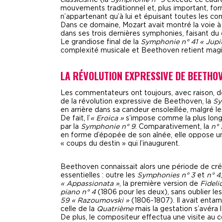
classicisme (la
Symphonie n° 9
excède ce cadre
mouvements traditionnel et, plus important, fo
n’appartenant qu’à lui et épuisant toutes les 
Dans ce domaine, Mozart avait montré la voie à 
dans ses trois dernières symphonies, faisant du 
Le grandiose final de la
Symphonie n° 41 « Jupi
complexité musicale et Beethoven retient magis
LA RÉVOLUTION EXPRESSIVE DE BEETHO
Les commentateurs ont toujours, avec raison, d
de la révolution expressive de Beethoven, la
Sy
en arrière dans sa candeur ensoleillée, malgré
De fait, l’
« Eroica »
s’impose comme la plus lon
par la
Symphonie n° 9
. Comparativement, la
n° 
en forme d’épopée de son aînée, elle oppose un
« coups du destin » qui l’inaugurent.
Beethoven connaissait alors une période de créat
essentielles : outre les
Symphonies n° 3
et
n° 4
« Appassionata »
, la première version de
Fideli
piano n° 4
(1806 pour les deux), sans oublier le
59 « Razoumovski »
(1806-1807). Il avait enta
celle de la
Quatrième
mais la gestation s’avéra 
De plus, le compositeur effectua une visite au