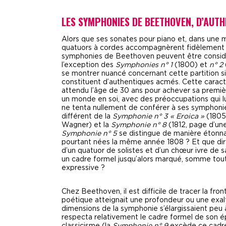
LES SYMPHONIES DE BEETHOVEN, D’AUT
Alors que ses sonates pour piano et, dans une m
quatuors à cordes accompagnèrent fidèlement l’
symphonies de Beethoven peuvent être considé
l’exception des
Symphonies n° 1
(1800) et
n° 2
se montrer nuancé concernant cette partition s
constituent d’authentiques acmés. Cette caract
attendu l’âge de 30 ans pour achever sa premi
un monde en soi, avec des préoccupations qui l
ne tenta nullement de conférer à ses symphonie
différent de la
Symphonie n° 3 « Eroica »
(1805
Wagner) et la
Symphonie n° 8
(1812, page d’u
Symphonie n° 5
se distingue de manière étonn
pourtant nées la même année 1808 ? Et que dir
d’un quatuor de solistes et d’un chœur ivre de sa
un cadre formel jusqu’alors marqué, somme toute
expressive ?
Chez Beethoven, il est difficile de tracer la fro
poétique atteignait une profondeur ou une exaltat
dimensions de la symphonie s’élargissaient peu
respecta relativement le cadre formel de son é