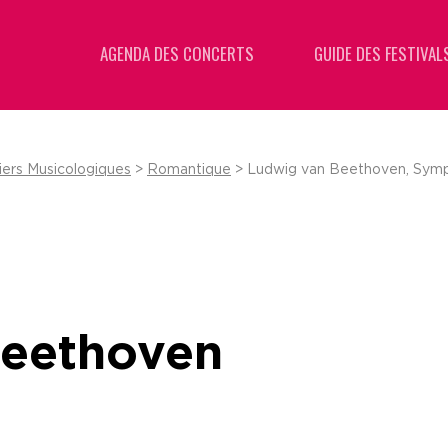
AGENDA DES CONCERTS
GUIDE DES FESTIVAL
iers Musicologiques
>
Romantique
> Ludwig van Beethoven, Symp
Beethoven