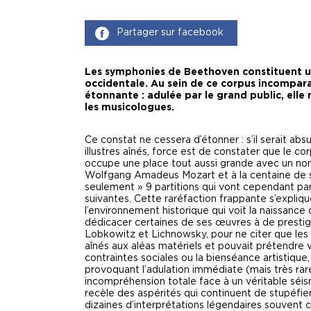
Partager sur facebook
Les symphonies de Beethoven constituent u
occidentale. Au sein de ce corpus incompara
étonnante : adulée par le grand public, ell
les musicologues.
Ce constat ne cessera d’étonner : s’il serait ab
illustres aînés, force est de constater que le c
occupe une place tout aussi grande avec un nom
Wolfgang Amadeus Mozart et à la centaine de
seulement » 9 partitions qui vont cependant par
suivantes. Cette raréfaction frappante s’expliq
l’environnement historique qui voit la naissanc
dédicacer certaines de ses œuvres à de prest
Lobkowitz et Lichnowsky, pour ne citer que les 
aînés aux aléas matériels et pouvait prétendre v
contraintes sociales ou la bienséance artistique,
provoquant l’adulation immédiate (mais très rar
incompréhension totale face à un véritable séi
recèle des aspérités qui continuent de stupéfie
dizaines d’interprétations légendaires souvent 