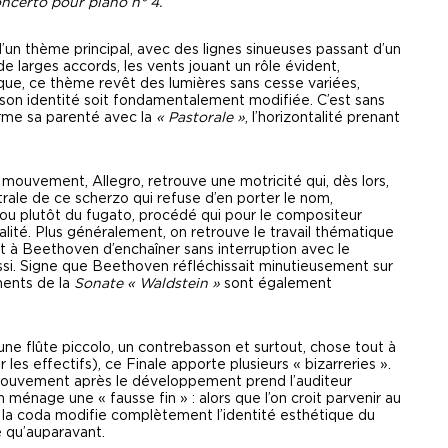
ncerto pour piano n° 4.
d’un thème principal, avec des lignes sinueuses passant d’un
e larges accords, les vents jouant un rôle évident,
ue, ce thème revêt des lumières sans cesse variées,
 son identité soit fondamentalement modifiée. C’est sans
rme sa parenté avec la
« Pastorale »
, l’horizontalité prenant
 mouvement, Allegro, retrouve une motricité qui, dès lors,
ntrale de ce scherzo qui refuse d’en porter le nom,
 ou plutôt du fugato, procédé qui pour le compositeur
ité. Plus généralement, on retrouve le travail thématique
à Beethoven d’enchaîner sans interruption avec le
ssi. Signe que Beethoven réfléchissait minutieusement sur
ments de la
Sonate « Waldstein »
sont également
ne flûte piccolo, un contrebasson et surtout, chose tout à
r les effectifs), ce Finale apporte plusieurs « bizarreries ».
me mouvement après le développement prend l’auditeur
ménage une « fausse fin » : alors que l’on croit parvenir au
ns la coda modifie complètement l’identité esthétique du
 qu’auparavant.