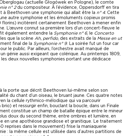
’Oberglogau (actuelle Głogówek en Pologne), le comte
ie n° 2
du compositeur. À l’évidence, Oppersdorff en tira
t à Beethoven une symphonie qui allait être la
n° 4
. Cette
a une autre symphonie et les émoluments copieux promis
 florins) incitèrent certainement Beethoven à mener enfin
e. L’œuvre connut sa première lors d’un concert-fleuve le
fit également entendre la
Symphonie n° 6
, le
Concerto
elles que la scène
Ah, perfido
, des extraits de la
Messe en ut
ment final de la
Symphonie n° 9
. La soirée fut un four car
 le public. Par ailleurs, l’orchestre avait manqué de
c un génie aussi exigeant que colérique. Au printemps 1809,
ent les deux nouvelles symphonies portant une dédicace
nt à la porte que décrit Beethoven lui-même selon son
lité du chant d’un oiseau, le bruant jaune. Ces quatre notes
n la cellule rythmico-mélodique qui va parcourir
rio) et ressurgir enfin, bouclant la boucle, dans un Finale
t constitue un champ de bataille épique entre le mineur
 plus doux du second thème, entre ombres et lumière, en
 en une apothéose grandiose et granitique. Le traitement
 250 reprises dans le mouvement) frise la maniaquerie
ie : la même cellule est utilisée dans d’autres partitions de