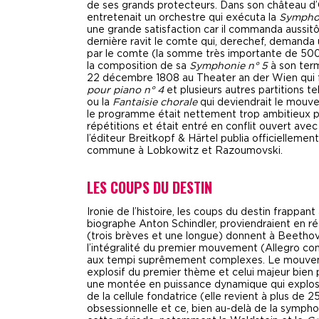
de ses grands protecteurs. Dans son château d
entretenait un orchestre qui exécuta la
Symphon
une grande satisfaction car il commanda aussitô
dernière ravit le comte qui, derechef, demand
par le comte (la somme très importante de 500
la composition de sa
Symphonie n° 5
à son term
22 décembre 1808 au Theater an der Wien qui 
pour piano n° 4
et plusieurs autres partitions t
ou la
Fantaisie chorale
qui deviendrait le mouve
le programme était nettement trop ambitieux pour
répétitions et était entré en conflit ouvert ave
l’éditeur Breitkopf & Härtel publia officiellem
commune à Lobkowitz et Razoumovski.
LES COUPS DU DESTIN
Ironie de l’histoire, les coups du destin frappa
biographe Anton Schindler, proviendraient en réa
(trois brèves et une longue) donnent à Beethove
l’intégralité du premier mouvement (Allegro con b
aux tempi suprêmement complexes. Le mouvemen
explosif du premier thème et celui majeur bien
une montée en puissance dynamique qui explose
de la cellule fondatrice (elle revient à plus de
obsessionnelle et ce, bien au-delà de la symphon