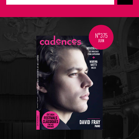
N°375
JUIN