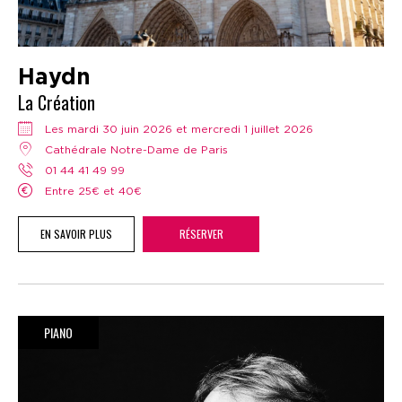
Haydn
La Création
Les mardi 30 juin 2026 et mercredi 1 juillet 2026
Cathédrale Notre-Dame de Paris
01 44 41 49 99
Entre 25€ et 40€
EN SAVOIR PLUS
RÉSERVER
PIANO