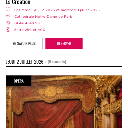
La Création
Les mardi 30 juin 2026 et mercredi 1 juillet 2026
Cathédrale Notre-Dame de Paris
01 44 41 49 99
Entre 25€ et 40€
EN SAVOIR PLUS
RÉSERVER
JEUDI 2 JUILLET 2026 -
(6 concerts)
OPÉRA