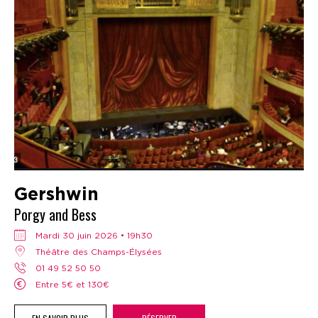
Gershwin
Porgy and Bess
mardi 30 juin 2026 • 19h30
Théâtre des Champs-Élysées
01 49 52 50 50
Entre 5€ et 130€