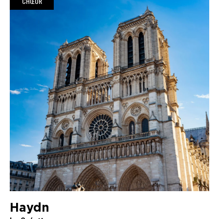
CHŒUR
Haydn