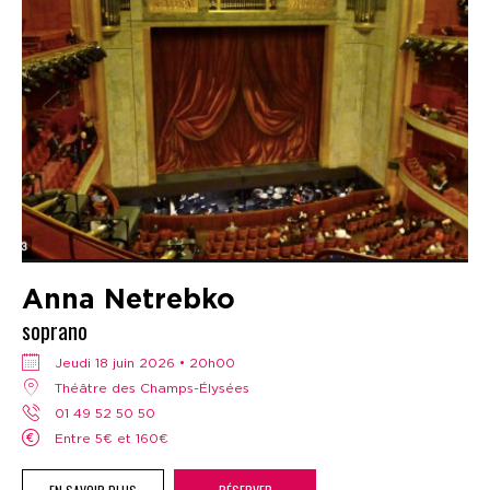
Anna Netrebko
soprano
jeudi 18 juin 2026 • 20h00
Théâtre des Champs-Élysées
01 49 52 50 50
Entre 5€ et 160€