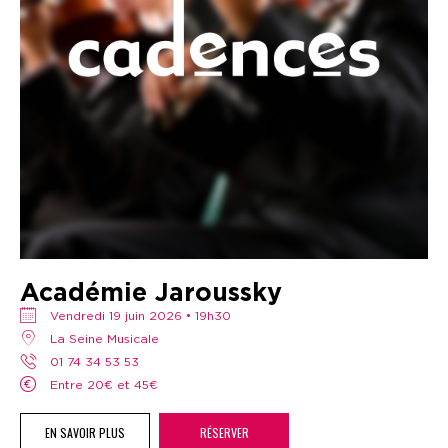
Académie Jaroussky
vendredi 19 juin 2026 • 19h30
La Seine Musicale
01 74 34 53 53
Entre 20€ et 45€
EN SAVOIR PLUS
RÉSERVER