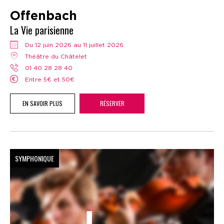
Offenbach
La Vie parisienne
Du 12 juin 2026 au 11 juillet 2026
Théâtre du Châtelet
01 40 28 28 40
Entre 5€ et 50€
EN SAVOIR PLUS
RÉSERVER
SYMPHONIQUE