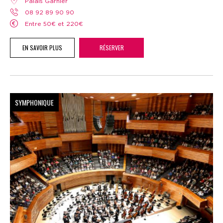
Palais Garnier
08 92 89 90 90
Entre 50€ et 220€
EN SAVOIR PLUS
RÉSERVER
SYMPHONIQUE