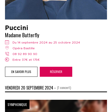
Puccini
Madame Butterfly
Du 14 septembre 2024 au 25 octobre 2024
Opéra Bastille
08 92 89 90 90
Entre 37€ et 175€
EN SAVOIR PLUS
RÉSERVER
VENDREDI 20 SEPTEMBRE 2024 -
(1 concert)
SYMPHONIQUE