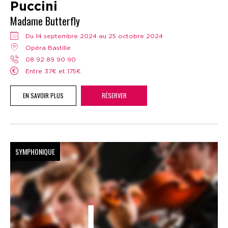
Puccini
Madame Butterfly
Du 14 septembre 2024 au 25 octobre 2024
Opéra Bastille
08 92 89 90 90
Entre 37€ et 175€
EN SAVOIR PLUS
RÉSERVER
SYMPHONIQUE