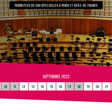
PARMI PLUS DE 500 SPECTACLES À PARIS ET EN ÎLE-DE-FRANCE
SEPTEMBRE 2022
10
11
12
13
14
15
16
17
18
19
20
21