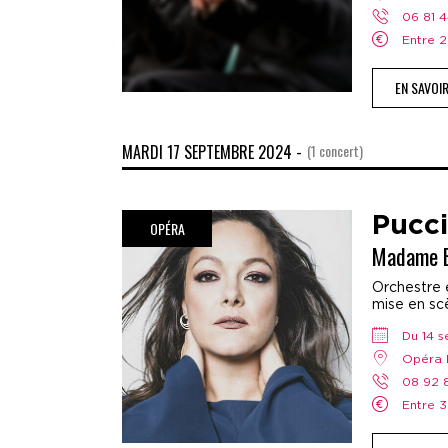
06 81 
Entre
EN SAVOI
MARDI 17 SEPTEMBRE 2024 -
(1 concert)
Pucci
OPÉRA
Madame B
Orchestre e
mise en scè
Du 14
Opéra 
08 92
Entre 