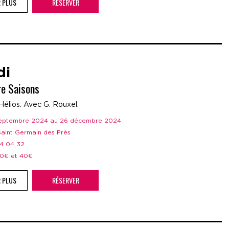
R PLUS
RÉSERVER
di
re Saisons
Hélios. Avec G. Rouxel.
 septembre 2024 au 26 décembre 2024
 Saint Germain des Près
44 04 32
 20€ et 40€
R PLUS
RÉSERVER