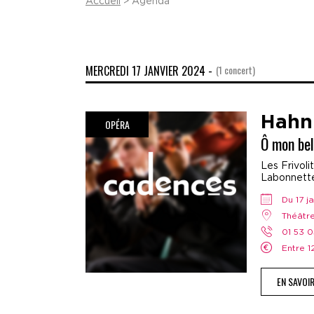
Accueil
> Agenda
MERCREDI 17 JANVIER 2024 -
(1 concert)
Hahn
OPÉRA
Ô mon bel
Les Frivoli
Labonnette,
Du 17 
Théâtr
01 53 
Entre 
EN SAVOI