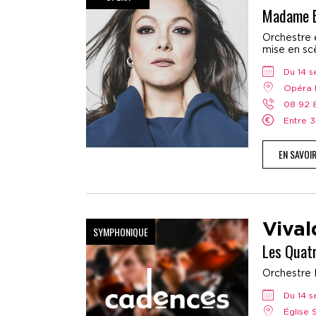
Madame B
Orchestre e
mise en scè
Du 14
Opéra 
08 92
Entre 
EN SAVOI
Vival
SYMPHONIQUE
Les Quat
Orchestre 
Du 14
Église