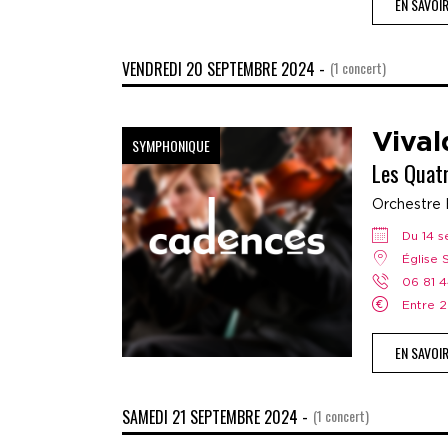
EN SAVOI
VENDREDI 20 SEPTEMBRE 2024 -
(1 concert)
Vival
SYMPHONIQUE
Les Quat
Orchestre 
Du 14
Église
06 81 
Entre
EN SAVOI
SAMEDI 21 SEPTEMBRE 2024 -
(1 concert)