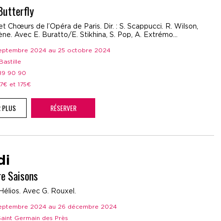
utterfly
t Chœurs de l’Opéra de Paris. Dir. : S. Scappucci. R. Wilson,
ne. Avec E. Buratto/E. Stikhina, S. Pop, A. Extrémo...
 septembre 2024 au 25 octobre 2024
Bastille
 89 90 90
37€ et 175€
R PLUS
RÉSERVER
di
re Saisons
Hélios. Avec G. Rouxel.
 septembre 2024 au 26 décembre 2024
 Saint Germain des Près