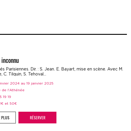
 inconnu
tés Parisiennes. Dir. : S. Jean. E. Bayart, mise en scène. Avec M.
 C. Tilquin, S. Tehoval…
janvier 2024 au 19 janvier 2025
e de l'Athénée
05 19 19
12€ et 50€
R PLUS
RÉSERVER