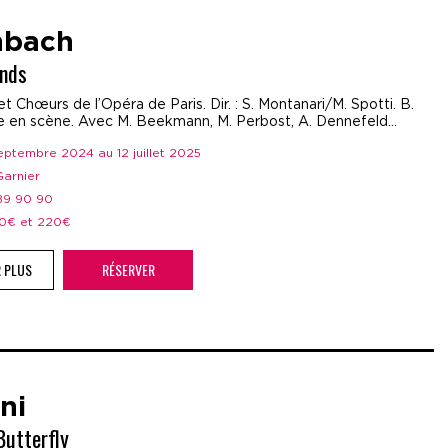
nbach
ands
t Chœurs de l’Opéra de Paris. Dir. : S. Montanari/M. Spotti. B.
e en scène. Avec M. Beekmann, M. Perbost, A. Dennefeld…
septembre 2024 au 12 juillet 2025
 Garnier
 89 90 90
 50€ et 220€
R PLUS
RÉSERVER
ni
utterfly