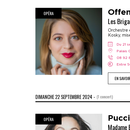
Offe
OPÉRA
Les Brig
Orchestre e
Kosky, mis
Du 21 
Palais
08 92
Entre
EN SAVOI
DIMANCHE 22 SEPTEMBRE 2024 -
(1 concert)
Pucci
OPÉRA
Madame B