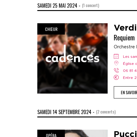
SAMEDI 25 MAI 2024 -
(1 concert)
Verdi
CHŒUR
Requiem
Orchestre 
Les s
Église
06 81 
Entre
EN SAVOI
SAMEDI 14 SEPTEMBRE 2024 -
(2 concerts)
Pucci
OPÉRA