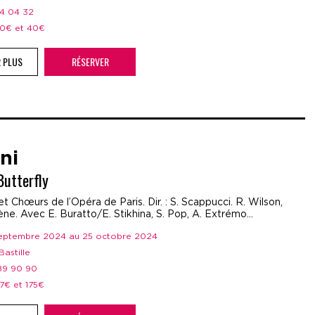
44 04 32
 20€ et 40€
R PLUS
RÉSERVER
ni
utterfly
t Chœurs de l’Opéra de Paris. Dir. : S. Scappucci. R. Wilson,
ne. Avec E. Buratto/E. Stikhina, S. Pop, A. Extrémo...
 septembre 2024 au 25 octobre 2024
Bastille
 89 90 90
37€ et 175€