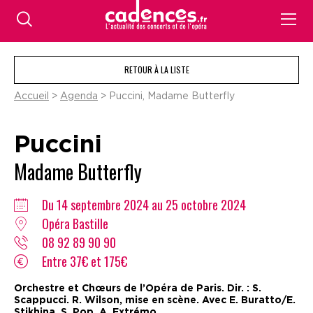
RETOUR À LA LISTE
Accueil
>
Agenda
> Puccini, Madame Butterfly
Puccini
Madame Butterfly
Du 14 septembre 2024 au 25 octobre 2024
Opéra Bastille
08 92 89 90 90
Entre 37€ et 175€
Orchestre et Chœurs de l’Opéra de Paris. Dir. : S.
Scappucci. R. Wilson, mise en scène. Avec E. Buratto/E.
Stikhina, S. Pop, A. Extrémo...