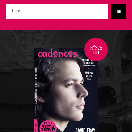
OK
N°375
JUIN