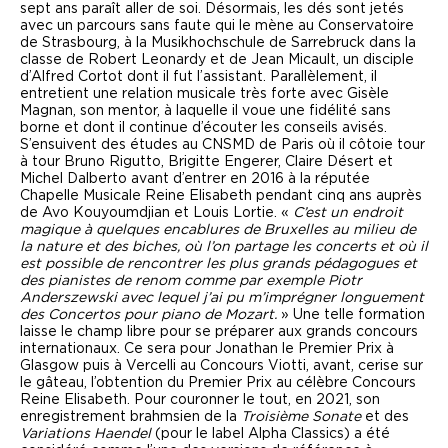
sept ans paraît aller de soi. Désormais, les dés sont jetés
avec un parcours sans faute qui le mène au Conservatoire
de Strasbourg, à la Musikhochschule de Sarrebruck dans la
classe de Robert Leonardy et de Jean Micault, un disciple
d’Alfred Cortot dont il fut l’assistant. Parallèlement, il
entretient une relation musicale très forte avec Gisèle
Magnan, son mentor, à laquelle il voue une fidélité sans
borne et dont il continue d’écouter les conseils avisés.
S’ensuivent des études au CNSMD de Paris où il côtoie tour
à tour Bruno Rigutto, Brigitte Engerer, Claire Désert et
Michel Dalberto avant d’entrer en 2016 à la réputée
Chapelle Musicale Reine Elisabeth pendant cinq ans auprès
de Avo Kouyoumdjian et Louis Lortie. «
C’est un endroit
magique à quelques encablures de Bruxelles au milieu de
la nature et des biches, où l’on partage les concerts et où il
est possible de rencontrer les plus grands pédagogues et
des pianistes de renom comme par exemple Piotr
Anderszewski avec lequel j’ai pu m’imprégner longuement
des Concertos pour piano de Mozart.
» Une telle formation
laisse le champ libre pour se préparer aux grands concours
internationaux. Ce sera pour Jonathan le Premier Prix à
Glasgow puis à Vercelli au Concours Viotti, avant, cerise sur
le gâteau, l’obtention du Premier Prix au célèbre Concours
Reine Elisabeth. Pour couronner le tout, en 2021, son
enregistrement brahmsien de la
Troisième Sonate
et des
Variations Haendel
(pour le label Alpha Classics) a été