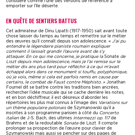
considéré comme l’une des versions de référence à
emporter sur l’île déserte.
EN QUÊTE DE SENTIERS BATTUS
Cet admirateur de Dinu Lipatti (1917-1950) sait avant toute
chose laisser du temps au temps et remettre sur le métier
des œuvres qu’il connaît depuis son adolescence. «
J’ai pu
entendre le légendaire pianiste roumain expliquer
comment il laissait grandir l’œuvre avant de s’y
attaquer.
En ce qui me concerne, je pratique la
Sonate
de
Liszt depuis mon adolescence, mais je l’ai remise sur le
métier dix ans plus tard pour réfléchir à ce qui m’avait
échappé alors dans ce monument si touffu, polyphonique,
où je vois, même si cela est parfois remis en cause par
certains, le combat de Faust contre Méphisto. »
Jonathan
Fournel dit se battre contre les traditions bien ancrées,
rechercher l’idée musicale qui se cache derrière les notes,
et en bon déchiffreur, il est désireux d’aborder les
répertoires les plus mal connus à l’image des
Variations sur
un thème populaire polonais
de Szymanowski qu’il a
inscrites à son programme parisien à côté du
Concerto
italien
de J-S. Bach, des ultimes
Intermezzi op. 117
de
Brahms et de la redoutable
Sonate
de Liszt. Il compte
prolonger sa prospection de l’œuvre pour clavier de
Szymanowski mais aussi se pencher sur des pages de