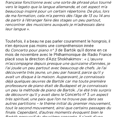
française fonctionne avec une sorte de phrasé plus tourné
vers le legato que la langue allemande, et cet aspect m’a
beaucoup inspiré pour un certain répertoire. De plus, lors
de ma formation, cela m’a permis dès l’âge de 13 ou 14 ans
de partir à l’étranger faire des stages un peu partout,
rencontrer des musiciens auxquels je m’adressais dans
leur langue ».
Toutefois, il a beau ne pas parler couramment le hongrois, il
n’en éprouve pas moins une compréhension innée
du
Concerto pour piano n° 3
de Bartók qu’il donne en ce
mois de novembre avec le Philharmonique de Radio France
placé sous la direction d’Aziz Shokhakimov :
« L'œuvre
m’accompagne depuis presque une quinzaine d’années, je
l’ai jouée un peu partout avec beaucoup de chefs. Je l’ai
découverte très jeune, un peu par hasard, parce qu’il y
avait un disque à la maison. Auparavant, je connaissais
déjà quelques œuvres de Bartók car ma toute première
professeure de piano était de Budapest et je connaissais
un peu la méthode de piano de Bartók. J’ai été très surpris
de découvrir qu’il y avait dans le
Concerto n° 3
un aspect
très spirituel, une paix que l’on ne trouve pas dans ses
autres partitions – le thème initial du premier mouvement,
tout le second mouvement, ainsi que certains passages du
finale. Cependant, d’autres moments évoquent bien le