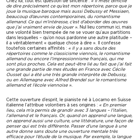
Chez lui, tout est question de sincérité :
« Il m’est difficile
de dire précisément ce qu’est mon répertoire, parce que je
joue la musique baroque mais aussi Debussy et Messiaen,
beaucoup d’œuvres contemporaines, du romantisme
allemand. Ce qui m’intéresse, c’est d’aborder des œuvres
que j’ai vraiment envie de jouer ».
Nul lieu commun ici, mais
une volonté bien trempée de ne se vouer qu’aux partitions
dans lesquelles – qu’on nous pardonne une autre platitude –
il a véritablement « quelque chose à dire ». Il confesse
toutefois certaines affinités :
« Il y a sans doute des
répertoires comme le classicisme viennois, le romantisme
allemand ou encore l’impressionnisme français, qui me
sont plus proches. Cela est peut-être lié au fait que j’ai fait
une grande partie de mes études en France avec Cécile
Ousset qui a été une très grande interprète de Debussy,
ou en Allemagne avec Alfred Brendel sur le romantisme
allemand et l’école viennoise ».
Cette ouverture d’esprit, le pianiste né à Locarno en Suisse
italienne l’attribue volontiers à ses origines :
« En premier
lieu, cela m’a permis de grandir avec 3 langues – l’italien,
l’allemand et le français. Or, quand on apprend une langue,
on apprend aussi une culture, une littérature, une façon de
penser qui est très différente. Passer d’une langue à une
autre donne sans doute une ouverture mentale très
efficace pour l’étude de la musique. Par exemple, la langue