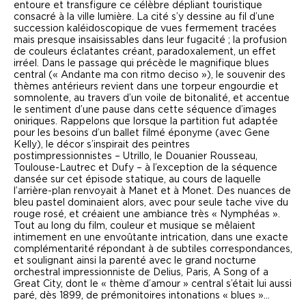
entoure et transfigure ce célèbre dépliant touristique
consacré à la ville lumière. La cité s’y dessine au fil d’une
succession kaléidoscopique de vues fermement tracées
mais presque insaisissables dans leur fugacité ; la profusion
de couleurs éclatantes créant, paradoxalement, un effet
irréel. Dans le passage qui précède le magnifique blues
central (« Andante ma con ritmo deciso »), le souvenir des
thèmes antérieurs revient dans une torpeur engourdie et
somnolente, au travers d’un voile de bitonalité, et accentue
le sentiment d’une pause dans cette séquence d’images
oniriques. Rappelons que lorsque la partition fut adaptée
pour les besoins d’un ballet filmé éponyme (avec Gene
Kelly), le décor s’inspirait des peintres
postimpressionnistes – Utrillo, le Douanier Rousseau,
Toulouse-Lautrec et Dufy – à l’exception de la séquence
dansée sur cet épisode statique, au cours de laquelle
l’arrière-plan renvoyait à Manet et à Monet. Des nuances de
bleu pastel dominaient alors, avec pour seule tache vive du
rouge rosé, et créaient une ambiance très
« Nymphéas »
.
Tout au long du film, couleur et musique se mêlaient
intimement en une envoûtante intrication, dans une exacte
complémentarité répondant à de subtiles correspondances,
et soulignant ainsi la parenté avec le grand nocturne
orchestral impressionniste de Delius,
Paris, A Song of a
Great City
, dont le « thème d’amour » central s’était lui aussi
paré, dès 1899, de prémonitoires intonations « blues »…