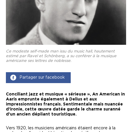
Ce modeste self-made man issu du music hall, hautement
estimé par Ravel et Schönberg, a su conférer à la musique
américaine ses lettres de noblesse.
Partager sur facebook
Conciliant jazz et musique « sérieuse », An American in
Aaris emprunte également à Delius et aux
impressionnistes français. Sentimentale mais nuancée
d’ironie, cette œuvre datée garde le charme suranné
d’un ancien dépliant touristique.
V
ers 1920, les musiciens américains étaient encore à la