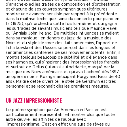
d’arrache-pied les traités de composition et d’orchestration,
et chacune de ses œuvres symphoniques ultérieures
montre une avancée sensible par rapport à la précédente
dans la maîtrise technique : ainsi du concerto pour piano en
fa (1925), qu’il orchestra cette fois lui-même et qui gagna
les suffrages de savants musiciens tels que Maurice Ravel
ou l’Anglais John Ireland. De multiples influences se mêlent
dans sa musique : en dehors du jazz, de la musique des
Noirs et du style klezmer des Juifs américains, l’apport de
Tchaïkovski et des Russes se perçoit dans les longues et
sentimentales cantilènes de ses mouvements lents. Enfin, il
montra toujours beaucoup de subtilité et d’élégance dans
ses harmonies, qui s’inspirent des Impressionnistes français
et surtout de Delius (lui aussi autodidacte, marqué par la
musique des Noirs américains et qui avait achevé dès 1897
un opéra « noir »,
Koanga
, anticipant
Porgy and Bess
de 40
ans). Malgré cette diversité, le style de Gershwin est très
personnel et se reconnaît dès les premières mesures.
UN JAZZ IMPRESSIONNISTE
L
e poème symphonique
An American in Paris
en est
particulièrement représentatif et montre, plus que toute
autre œuvre, les affinités de l’auteur avec
l’impressionnisme. C’est en effet une aura de rêves qui