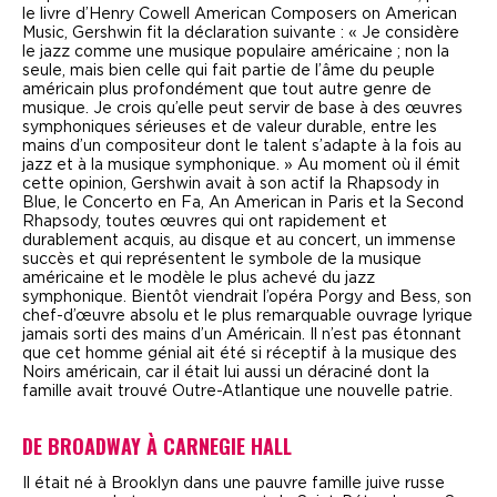
le livre d’Henry Cowell American Composers on American
Music, Gershwin fit la déclaration suivante :
« Je considère
le jazz comme une musique populaire américaine ; non la
seule, mais bien celle qui fait partie de l’âme du peuple
américain plus profondément que tout autre genre de
musique. Je crois qu’elle peut servir de base à des œuvres
symphoniques sérieuses et de valeur durable, entre les
mains d’un compositeur dont le talent s’adapte à la fois au
jazz et à la musique symphonique. »
Au moment où il émit
cette opinion, Gershwin avait à son actif la
Rhapsody in
Blue
, le
Concerto en Fa
,
An American in Paris
et la
Second
Rhapsody
, toutes œuvres qui ont rapidement et
durablement acquis, au disque et au concert, un immense
succès et qui représentent le symbole de la musique
américaine et le modèle le plus achevé du jazz
symphonique. Bientôt viendrait l’opéra
Porgy and Bess
, son
chef-d’œuvre absolu et le plus remarquable ouvrage lyrique
jamais sorti des mains d’un Américain. Il n’est pas étonnant
que cet homme génial ait été si réceptif à la musique des
Noirs américain, car il était lui aussi un déraciné dont la
famille avait trouvé Outre-Atlantique une nouvelle patrie.
DE BROADWAY À CARNEGIE HALL
I
l était né à Brooklyn dans une pauvre famille juive russe