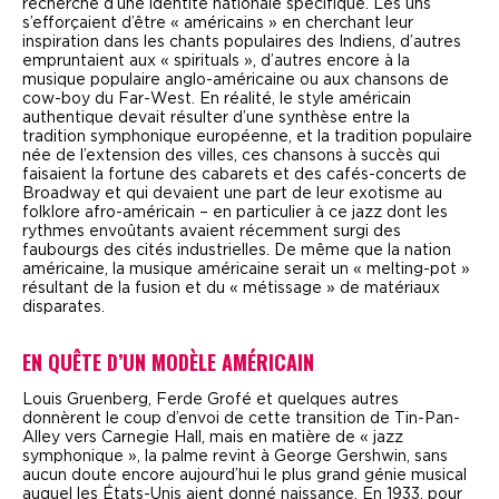
recherche d’une identité nationale spécifique. Les uns
s’efforçaient d’être « américains » en cherchant leur
inspiration dans les chants populaires des Indiens, d’autres
empruntaient aux « spirituals », d’autres encore à la
musique populaire anglo-américaine ou aux chansons de
cow-boy du Far-West. En réalité, le style américain
authentique devait résulter d’une synthèse entre la
tradition symphonique européenne, et la tradition populaire
née de l’extension des villes, ces chansons à succès qui
faisaient la fortune des cabarets et des cafés-concerts de
Broadway et qui devaient une part de leur exotisme au
folklore afro-américain – en particulier à ce jazz dont les
rythmes envoûtants avaient récemment surgi des
faubourgs des cités industrielles. De même que la nation
américaine, la musique américaine serait un « melting-pot »
résultant de la fusion et du « métissage » de matériaux
disparates.
EN QUÊTE D’UN MODÈLE AMÉRICAIN
L
ouis Gruenberg, Ferde Grofé et quelques autres
donnèrent le coup d’envoi de cette transition de Tin-Pan-
Alley vers Carnegie Hall, mais en matière de « jazz
symphonique », la palme revint à George Gershwin, sans
aucun doute encore aujourd’hui le plus grand génie musical
auquel les États-Unis aient donné naissance. En 1933, pour