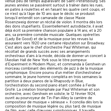
venue peu de temps auparavant de Saint-Pétersbourg. Ses
jeunes années se passèrent surtout à traîner dans les rues,
en patins à roulettes et en faisant les quatre cent coups, et
ce n’est qu’à l’âge de 10 ans que le déclic se produisit
lorsqu’il entendit son camarade de classe Maxie
Rosenzweig donner un récital de violon. Il montra dès lors
des dons stupéfiants. Essentiellement autodidacte, il avait
déjà écrit sa première chanson populaire à 14 ans, et à 20
ans, sa première comédie musicale. Quelques opérettes
(
Lady Be Good
) et de la musique pour les revues lui
assuraient vers 1920 une certaine réputation sur Broadway.
C’est alors que le chef d’orchestre Paul Whiteman, qui
récoltait de grands succès avec ses arrangements
orchestraux d’airs à la mode, décida de donner un concert à
l’Aeolian Hall de New York sous le titre pompeux
d’
Experiment in Modern Music
, et commanda à Gershwin un
morceau combinant des éléments de jazz à de la musique
symphonique. Encore pourvu d’un métier d’orchestrateur
sommaire, le jeune homme compléta en trois semaines la
partition à deux pianos de la
Rhapsody in Blue
,
l’orchestration du second piano étant confiée à Ferde
Grofé. La création triomphale par Paul Whiteman et son
orchestre, avec Gershwin en soliste, le 12 février 1924,
ouvrit au pourvoyeur de Tin-Pan-Alley la carrière de
compositeur de musique « sérieuse ». Il concilia dès lors la
composition de musique légère ou, plus tard, de musique
de film, avec celle d’œuvres symphoniques. Il travailla