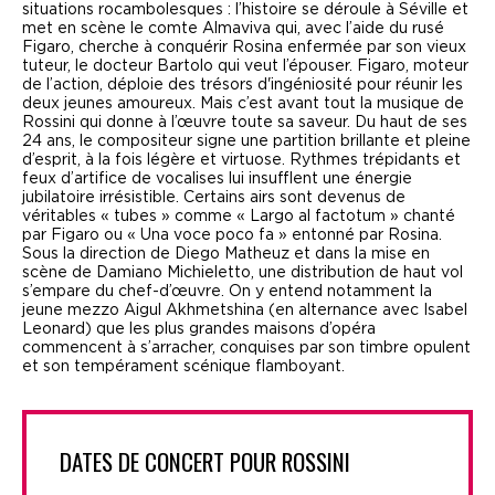
situations rocambolesques : l’histoire se déroule à Séville et
met en scène le comte Almaviva qui, avec l’aide du rusé
Figaro, cherche à conquérir Rosina enfermée par son vieux
tuteur, le docteur Bartolo qui veut l’épouser. Figaro, moteur
de l’action, déploie des trésors d'ingéniosité pour réunir les
deux jeunes amoureux. Mais c’est avant tout la musique de
Rossini qui donne à l’œuvre toute sa saveur. Du haut de ses
24 ans, le compositeur signe une partition brillante et pleine
d’esprit, à la fois légère et virtuose. Rythmes trépidants et
feux d’artifice de vocalises lui insufflent une énergie
jubilatoire irrésistible. Certains airs sont devenus de
véritables « tubes » comme « Largo al factotum » chanté
par Figaro ou « Una voce poco fa » entonné par Rosina.
Sous la direction de Diego Matheuz et dans la mise en
scène de Damiano Michieletto, une distribution de haut vol
s’empare du chef-d’œuvre. On y entend notamment la
jeune mezzo Aigul Akhmetshina (en alternance avec Isabel
Leonard) que les plus grandes maisons d’opéra
commencent à s’arracher, conquises par son timbre opulent
et son tempérament scénique flamboyant.
DATES DE CONCERT POUR ROSSINI