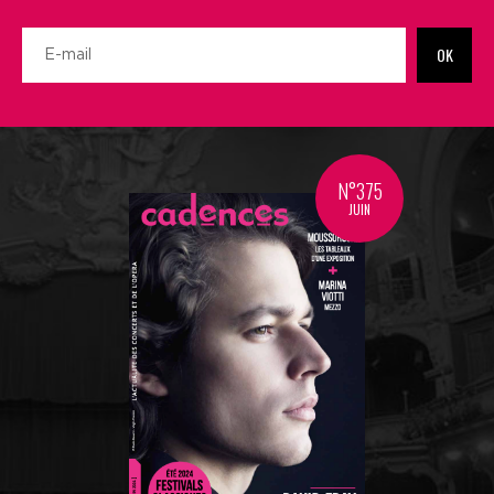
OK
N°375
JUIN