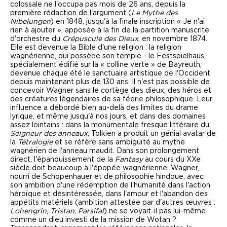
colossale ne l'occupa pas mois de 26 ans, depuis la
première rédaction de l'argument (
Le Mythe des
Nibelungen
) en 1848, jusqu'à la finale inscription « Je n'ai
rien à ajouter », apposée à la fin de la partition manuscrite
d'orchestre du
Crépuscule des Dieux
, en novembre 1874.
Elle est devenue la Bible d'une religion : la religion
wagnérienne, qui possède son temple - le Festspielhaus,
spécialement édifié sur la « colline verte » de Bayreuth,
devenue chaque été le sanctuaire artistique de l'Occident
depuis maintenant plus de 130 ans. Il n'est pas possible de
concevoir Wagner sans le cortège des dieux, des héros et
des créatures légendaires de sa féerie philosophique. Leur
influence a débordé bien au-delà des limites du drame
lyrique, et même jusqu'à nos jours, et dans des domaines
assez lointains : dans la monumentale fresque littéraire du
Seigneur des anneaux
, Tolkien a produit un génial avatar de
la
Tétralogie
et se réfère sans ambiguïté au mythe
wagnérien de l'anneau maudit. Dans son prolongement
direct, l'épanouissement de la
Fantasy
au cours du XXe
siècle doit beaucoup à l'épopée wagnérienne. Wagner,
nourri de Schopenhauer et de philosophie hindoue, avec
son ambition d'une rédemption de l'humanité dans l'action
héroïque et désintéressée, dans l'amour et l'abandon des
appétits matériels (ambition attestée par d'autres œuvres :
Lohengrin
,
Tristan
,
Parsifal
) ne se voyait-il pas lui-même
comme un dieu investi de la mission de Wotan ?