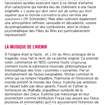
fascination qu'elles exercent tient à ce climat d'attente
d'un cataclysme qui tiendra lieu de châtiment à une faute
originelle. «
L'aube qui doit venir est de celles qui font
espérer que le monde connaîtra la plus terrible des
solutions
» (M. Schneider). Mais elles cultivent également
une atmosphère raffinée, sensuelle et décadente, voisine
du préraphaélisme et des symbolistes, dont le chœur
psychédélique des Filles du Rhin est particulièrement
représentatif.
LA MUSIQUE DE L'AVENIR
À l'origine était la faute... et
L'Or du Rhin
, prologue de la
tragédie, nous fait le récit de ce péché originel. Ce premier
volet, commencé en 1853, comme toute
Ursprung
,
contient toute la substance musicale, philosophique et
théosophique des trois « journées » suivantes. Par un
enchaînement de fautes inexpiables, Wotan commet le
crime qui va rompre l'équilibre, l'harmonie et l'innocence du
monde primitif, le monde des Dieux. Il pêche par ambition
en faisant bâtir par deux géants, Fasolt et Fafner, la
forteresse du Walhalla, orgueilleux symbole de la
domination des Dieux. Il pêche par mensonge en leur
promettant comme rétribution Freya (qui assure aux Dieux
jeunesse et immortalité) qu'il n'a aucunement l'intention de