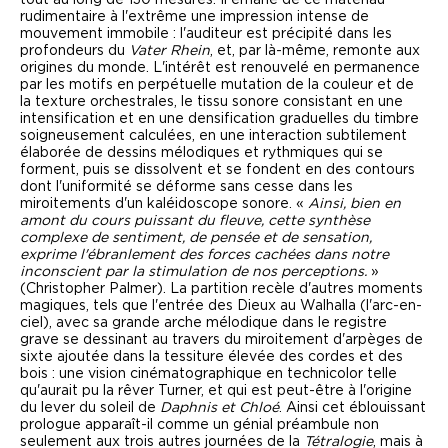
rudimentaire à l'extrême une impression intense de
mouvement immobile : l'auditeur est précipité dans les
profondeurs du
Vater Rhein
, et, par là-même, remonte aux
origines du monde. L'intérêt est renouvelé en permanence
par les motifs en perpétuelle mutation de la couleur et de
la texture orchestrales, le tissu sonore consistant en une
intensification et en une densification graduelles du timbre
soigneusement calculées, en une interaction subtilement
élaborée de dessins mélodiques et rythmiques qui se
forment, puis se dissolvent et se fondent en des contours
dont l'uniformité se déforme sans cesse dans les
miroitements d'un kaléidoscope sonore. «
Ainsi, bien en
amont du cours puissant du fleuve, cette synthèse
complexe de sentiment, de pensée et de sensation,
exprime l'ébranlement des forces cachées dans notre
inconscient par la stimulation de nos perceptions.
»
(Christopher Palmer). La partition recèle d'autres moments
magiques, tels que l'entrée des Dieux au Walhalla (l'arc-en-
ciel), avec sa grande arche mélodique dans le registre
grave se dessinant au travers du miroitement d'arpèges de
sixte ajoutée dans la tessiture élevée des cordes et des
bois : une vision cinématographique en technicolor telle
qu'aurait pu la rêver Turner, et qui est peut-être à l'origine
du lever du soleil de
Daphnis et Chloé
. Ainsi cet éblouissant
prologue apparaît-il comme un génial préambule non
seulement aux trois autres journées de la
Tétralogie
, mais à