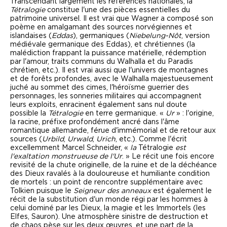
Transcendant largement les références nationales, la
Tétralogie
constitue l'une des pièces essentielles du
patrimoine universel. Il est vrai que Wagner a composé son
poème en amalgamant des sources norvégiennes et
islandaises (
Eddas
), germaniques (
Niebelung-Nôt
, version
médiévale germanique des Eddas), et chrétiennes (la
malédiction frappant la puissance matérielle, rédemption
par l'amour, traits communs du Walhalla et du Paradis
chrétien, etc.). Il est vrai aussi que l'univers de montagnes
et de forêts profondes, avec le Walhalla majestueusement
juché au sommet des cimes, l'héroïsme guerrier des
personnages, les sonneries militaires qui accompagnent
leurs exploits, enracinent également sans nul doute
possible la
Tétralogie
en terre germanique. «
Ur
» : l'origine,
la racine, préfixe profondément ancré dans l'âme
romantique allemande, férue d'immémorial et de retour aux
sources (
Urbild
,
Urwald
,
Urich
, etc.). Comme l'écrit
excellemment Marcel Schneider, «
la
Tétralogie
est
l'exaltation monstrueuse de l'Ur
. » Le récit une fois encore
revisité de la chute originelle, de la ruine et de la déchéance
des Dieux ravalés à la douloureuse et humiliante condition
de mortels : un point de rencontre supplémentaire avec
Tolkien puisque le
Seigneur des anneaux
est également le
récit de la substitution d'un monde régi par les hommes à
celui dominé par les Dieux, la magie et les Immortels (les
Elfes, Sauron). Une atmosphère sinistre de destruction et
de chaos pèse sur les deux œuvres, et une part de la