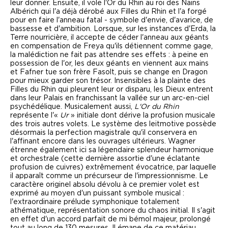
leur donner. Ensuite, il vole l'Or du Rhin au roi des Nains
Albérich qui l'a déjà dérobé aux Filles du Rhin et l'a forgé
pour en faire l'anneau fatal - symbole d'envie, d'avarice, de
bassesse et d'ambition. Lorsque, sur les instances d'Erda, la
Terre nourricière, il accepte de céder l'anneau aux géants
en compensation de Freya qu'ils détiennent comme gage,
la malédiction ne fait pas attendre ses effets : à peine en
possession de l'or, les deux géants en viennent aux mains
et Fafner tue son frère Fasolt, puis se change en Dragon
pour mieux garder son trésor. Insensibles à la plainte des
Filles du Rhin qui pleurent leur or disparu, les Dieux entrent
dans leur Palais en franchissant la vallée sur un arc-en-ciel
psychédélique. Musicalement aussi,
L'Or du Rhin
représente l'«
Ur
» initiale dont dérive la profusion musicale
des trois autres volets. Le système des leitmotive possède
désormais la perfection magistrale qu'il conservera en
l'affinant encore dans les ouvrages ultérieurs. Wagner
étrenne également ici sa légendaire splendeur harmonique
et orchestrale (cette dernière assortie d'une éclatante
profusion de cuivres) extrêmement évocatrice, par laquelle
il apparaît comme un précurseur de l'impressionnisme. Le
caractère originel absolu dévolu à ce premier volet est
exprimé au moyen d'un puissant symbole musical :
l'extraordinaire prélude symphonique totalement
athématique, représentation sonore du chaos initial. Il s'agit
en effet d'un accord parfait de mi bémol majeur, prolongé
tout au long de 130 mesures. Il émane de ce matériau