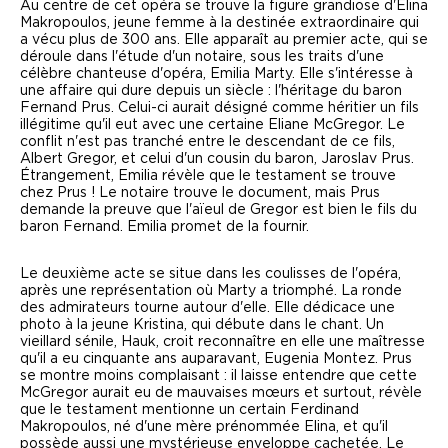
Au centre de cet opéra se trouve la figure grandiose d'Elina
Makropoulos, jeune femme à la destinée extraordinaire qui
a vécu plus de 300 ans. Elle apparaît au premier acte, qui se
déroule dans l'étude d'un notaire, sous les traits d'une
célèbre chanteuse d'opéra, Emilia Marty. Elle s'intéresse à
une affaire qui dure depuis un siècle : l'héritage du baron
Fernand Prus. Celui-ci aurait désigné comme héritier un fils
illégitime qu'il eut avec une certaine Eliane McGregor. Le
conflit n'est pas tranché entre le descendant de ce fils,
Albert Gregor, et celui d'un cousin du baron, Jaroslav Prus.
Étrangement, Emilia révèle que le testament se trouve
chez Prus ! Le notaire trouve le document, mais Prus
demande la preuve que l'aïeul de Gregor est bien le fils du
baron Fernand. Emilia promet de la fournir.
Le deuxième acte se situe dans les coulisses de l'opéra,
après une représentation où Marty a triomphé. La ronde
des admirateurs tourne autour d'elle. Elle dédicace une
photo à la jeune Kristina, qui débute dans le chant. Un
vieillard sénile, Hauk, croit reconnaître en elle une maîtresse
qu'il a eu cinquante ans auparavant, Eugenia Montez. Prus
se montre moins complaisant : il laisse entendre que cette
McGregor aurait eu de mauvaises mœurs et surtout, révèle
que le testament mentionne un certain Ferdinand
Makropoulos, né d'une mère prénommée Elina, et qu'il
possède aussi une mystérieuse enveloppe cachetée. Le