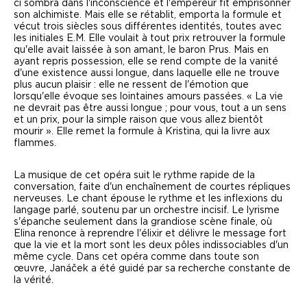
ci sombra dans l'inconscience et l'empereur fit emprisonner
son alchimiste. Mais elle se rétablit, emporta la formule et
vécut trois siècles sous différentes identités, toutes avec
les initiales E.M. Elle voulait à tout prix retrouver la formule
qu'elle avait laissée à son amant, le baron Prus. Mais en
ayant repris possession, elle se rend compte de la vanité
d'une existence aussi longue, dans laquelle elle ne trouve
plus aucun plaisir : elle ne ressent de l'émotion que
lorsqu'elle évoque ses lointaines amours passées.
« La vie
ne devrait pas être aussi longue ; pour vous, tout a un sens
et un prix, pour la simple raison que vous allez bientôt
mourir ».
Elle remet la formule à Kristina, qui la livre aux
flammes.
La musique de cet opéra suit le rythme rapide de la
conversation, faite d'un enchaînement de courtes répliques
nerveuses. Le chant épouse le rythme et les inflexions du
langage parlé, soutenu par un orchestre incisif. Le lyrisme
s'épanche seulement dans la grandiose scène finale, où
Elina renonce à reprendre l'élixir et délivre le message fort
que la vie et la mort sont les deux pôles indissociables d'un
même cycle. Dans cet opéra comme dans toute son
œuvre, Jan
áč
ek a été guidé par sa recherche constante de
la vérité.