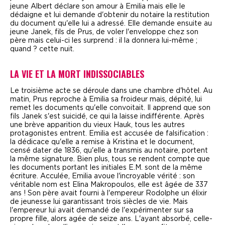
jeune Albert déclare son amour à Emilia mais elle le
dédaigne et lui demande d'obtenir du notaire la restitution
du document qu'elle lui a adressé. Elle demande ensuite au
jeune Janek, fils de Prus, de voler l'enveloppe chez son
père mais celui-ci les surprend : il la donnera lui-même ;
quand ? cette nuit.
LA VIE ET LA MORT INDISSOCIABLES
L
e troisième acte se déroule dans une chambre d'hôtel. Au
matin, Prus reproche à Emilia sa froideur mais, dépité, lui
remet les documents qu'elle convoitait. Il apprend que son
fils Janek s'est suicidé, ce qui la laisse indifférente. Après
une brève apparition du vieux Hauk, tous les autres
protagonistes entrent. Emilia est accusée de falsification :
la dédicace qu'elle a remise à Kristina et le document,
censé dater de 1836, qu'elle a transmis au notaire, portent
la même signature. Bien plus, tous se rendent compte que
les documents portant les initiales E.M. sont de la même
écriture. Acculée, Emilia avoue l'incroyable vérité : son
véritable nom est Elina Makropoulos, elle est âgée de 337
ans ! Son père avait fourni à l'empereur Rodolphe un élixir
de jeunesse lui garantissant trois siècles de vie. Mais
l'empereur lui avait demandé de l'expérimenter sur sa
propre fille, alors agée de seize ans. L'ayant absorbé, celle-