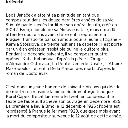
brièveté.
L
eo
š
Jan
áč
ek a atteint sa plénitude en tant que
compositeur dans les douze dernières années de sa vie.
Stimulé par le succès tardif de son opéra
Jenufa
, créé en
1904 à Brno, capitale de sa Moravie natale, mais qui a dû
attendre douze ans avant d'être enfin représenté à
Prague ; transporté par son amour pour la jeune « tzigane »
Kamila Stösslova, de trente huit ans sa cadette ; il est porté
par un élan créateur irrésistible qui ne le quittera plus.
Pendant la décennie suivante, il va composer quatre
opéras :
Katia Kabanova
, d'après la pièce
L'Orage
d'Alexandre Ostrovski ;
La Petite Renarde Rusée
;
L'Affaire
Makropoulos
; et enfin
De la Maison des morts
d'après le
roman de Dostoïevski.
C'est donc un jeune homme de soixante-dix ans qui décide
de mettre en musique la pièce du dramaturge tchèque
Karel Čapek. Il écrit lui-même le livret, en condensant le
texte de l'auteur. Il achève son ouvrage en décembre 1925.
La première a lieu à Brno le 12 décembre 1926 ; l'opéra est
représenté à Prague le 1
er
mars 1928, quelques mois avant
la mort du compositeur survenue le 12 août de cette année.