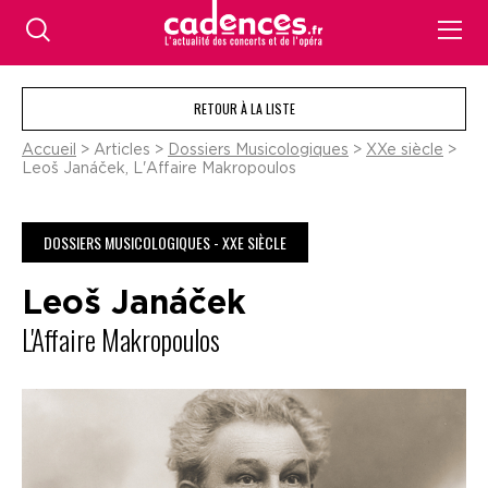
RETOUR À LA LISTE
Accueil
> Articles >
Dossiers Musicologiques
>
XXe siècle
>
Leoš Janáček, L'Affaire Makropoulos
DOSSIERS MUSICOLOGIQUES - XXE SIÈCLE
Leoš Janáček
L'Affaire Makropoulos