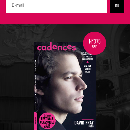
OK
N°375
JUIN