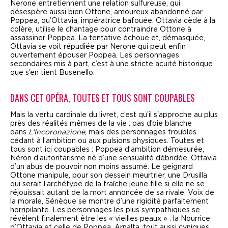
Nerone entretiennent une relation sulfureuse, qui
désespère aussi bien Ottone, amoureux abandonné par
Poppea, qu’Ottavia, impératrice bafouée. Ottavia cède à la
colère, utilise le chantage pour contraindre Ottone à
assassiner Poppea. La tentative échoue et, démasquée,
Ottavia se voit répudiée par Nerone qui peut enfin
ouvertement épouser Poppea. Les personnages
secondaires mis à part, c’est à une stricte acuité historique
que s’en tient Busenello.
DANS CET OPÉRA, TOUTES ET TOUS SONT COUPABLES
Mais la vertu cardinale du livret, c’est qu’il s'approche au plus
près des réalités mêmes de la vie : pas d’oie blanche
dans
L’Incoronazione
, mais des personnages troubles
cédant à l’ambition ou aux pulsions physiques. Toutes et
tous sont ici coupables : Poppea d’ambition démesurée,
Néron d’autoritarisme né d’une sensualité débridée, Ottavia
d’un abus de pouvoir non moins assumé. Le geignard
Ottone manipule, pour son dessein meurtrier, une Drusilla
qui serait l’archétype de la fraîche jeune fille si elle ne se
réjouissait autant de la mort annoncée de sa rivale. Voix de
la morale, Sénèque se montre d’une rigidité parfaitement
horripilante. Les personnages les plus sympathiques se
révèlent finalement être les « vieilles peaux » : la Nourrice
d’Ottavia et celle de Poppea, Arnalta, tout aussi cyniques