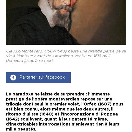
Claudio Monteverdi (1567-1643) passa une grande partie de sa
vie à Mantoue avant de s’installer à Venise en 1613 où il
demeura jusqu’à sa mort.
Partager sur facebook
Le paradoxe ne laisse de surprendre : l’immense
prestige de l’opéra monteverdien repose sur une
trilogie dont seul le premier volet, l’Orfeo (1607) nous
est bien connu, alors même que les deux autres, il
ritorno d’ulisse (1640) et l’Incoronazione di Poppea
(1642) soulèvent, quant à leur paternité même,
d’inextricables interrogations n'enlevant rien à leurs
mille beautés.