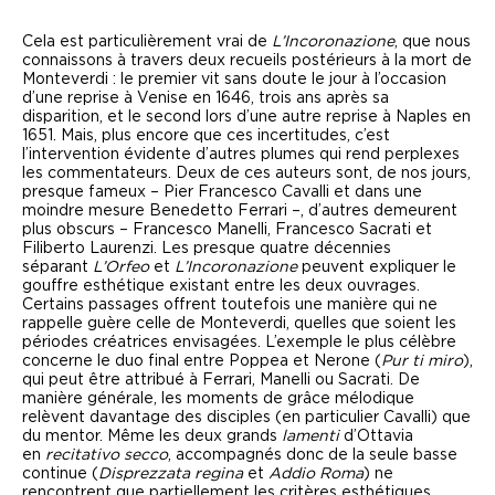
Cela est particulièrement vrai de
L’Incoronazione
, que nous
connaissons à travers deux recueils postérieurs à la mort de
Monteverdi : le premier vit sans doute le jour à l’occasion
d’une reprise à Venise en 1646, trois ans après sa
disparition, et le second lors d’une autre reprise à Naples en
1651. Mais, plus encore que ces incertitudes, c’est
l’intervention évidente d’autres plumes qui rend perplexes
les commentateurs. Deux de ces auteurs sont, de nos jours,
presque fameux – Pier Francesco Cavalli et dans une
moindre mesure Benedetto Ferrari –, d’autres demeurent
plus obscurs – Francesco Manelli, Francesco Sacrati et
Filiberto Laurenzi. Les presque quatre décennies
séparant
L’Orfeo
et
L’Incoronazione
peuvent expliquer le
gouffre esthétique existant entre les deux ouvrages.
Certains passages offrent toutefois une manière qui ne
rappelle guère celle de Monteverdi, quelles que soient les
périodes créatrices envisagées. L’exemple le plus célèbre
concerne le duo final entre Poppea et Nerone (
Pur ti miro
),
qui peut être attribué à Ferrari, Manelli ou Sacrati. De
manière générale, les moments de grâce mélodique
relèvent davantage des disciples (en particulier Cavalli) que
du mentor. Même les deux grands
lamenti
d’Ottavia
en
recitativo secco
, accompagnés donc de la seule basse
continue (
Disprezzata regina
et
Addio Roma
) ne
rencontrent que partiellement les critères esthétiques