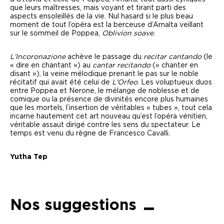
que leurs maîtresses, mais voyant et tirant parti des
aspects ensoleillés de la vie. Nul hasard si le plus beau
moment de tout l’opéra est la berceuse d’Arnalta veillant
sur le sommeil de Poppea,
Oblivion soave
.
L’Incoronazione
achève le passage du
recitar cantando
(le
« dire en chantant ») au
cantar recitando
(« chanter en
disant »), la veine mélodique prenant le pas sur le noble
récitatif qui avait été celui de
L’Orfeo
. Les voluptueux duos
entre Poppea et Nerone, le mélange de noblesse et de
comique ou la présence de divinités encore plus humaines
que les mortels, l’insertion de véritables « tubes », tout cela
incarne hautement cet art nouveau qu’est l’opéra vénitien,
véritable assaut dirigé contre les sens du spectateur. Le
temps est venu du règne de Francesco Cavalli.
Yutha Tep
Nos suggestions