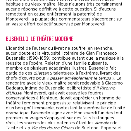
habituels du vieux maître. Nous n’aurons très certainement
aucune réponse définitive à cette question. Si d'aucuns
remettent en cause entièrement la paternité de
Monteverdi, la plupart des commentateurs s’accordent sur
un vaste effort collectif supervisé par Monteverdi.
BUSENELLO, LE THÉÂTRE MODERNE
L’identité de l’auteur du livret ne souffre, en revanche,
aucun doute et la virtuosité littéraire de Gian Francesco
Busenello (1598-1659) contribue autant que la musique à la
réussite de l’opéra. Rejeton d’une famille puissante,
membre de plusieurs académies illustres, Busenello fait
partie de ces
dilettanti
talentueux à l’extrême, livrant des
chefs-d’œuvre pour
« passer agréablement le temps »
. La
rencontre avec le vieux maître serait redevable à Giacomo
Badoaro, intime de Busenello, et librettiste d’
Il Ritorno
d’Ulisse
. Monteverdi, qui avait essuyé les foudres
conservatrices à Mantoue, devait apprécier un homme de
théâtre fermement progressiste, relativisant le principe
d’un bon goût immuable, contestant la suprématie de l’unité
dramatique. Busenello signe avec Monteverdi l’un des tout
premiers ouvrages s’appuyant sur des faits historiques
réels, les sources les plus patentes étant les
Annales
de
Tacite et
La Vie des douze Césars
de Suétone. Poppea et