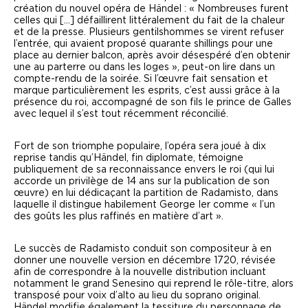
création du nouvel opéra de Händel :
« Nombreuses furent
celles qui […] défaillirent littéralement du fait de la chaleur
et de la presse. Plusieurs gentilshommes se virent refuser
l’entrée, qui avaient proposé quarante shillings pour une
place au dernier balcon, après avoir désespéré d’en obtenir
une au parterre ou dans les loges »
, peut-on lire dans un
compte-rendu de la soirée. Si l’œuvre fait sensation et
marque particulièrement les esprits, c’est aussi grâce à la
présence du roi, accompagné de son fils le prince de Galles
avec lequel il s’est tout récemment réconcilié.
Fort de son triomphe populaire, l’opéra sera joué à dix
reprise tandis qu’Händel, fin diplomate, témoigne
publiquement de sa reconnaissance envers le roi (qui lui
accorde un privilège de 14 ans sur la publication de son
œuvre) en lui dédicaçant la partition de
Radamisto
, dans
laquelle il distingue habilement George I
er
comme
« l’un
des goûts les plus raffinés en matière d’art »
.
Le succès de
Radamisto
conduit son compositeur à en
donner une nouvelle version en décembre 1720, révisée
afin de correspondre à la nouvelle distribution incluant
notamment le grand Senesino qui reprend le rôle-titre, alors
transposé pour voix d’alto au lieu du soprano original.
Händel modifie également la tessiture du personnage de