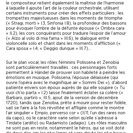
le compositeur retient également la maîtrise de l’harmonie
à laquelle il ajoute l’art de la couleur orchestrale, utilisant
certains instruments pour créer des effets particuliers : les
trompettes majestueuses dans les moments de triomphe
(
« Stragi, morti »
I.3,
Sinfonia
I.8), la profondeur des bassons
pour évoquer l’ombre de la défunte épouse (
« Ombra cara
»
II.2), les cors conquérants pour traduire l’espoir de l’amour
(
« Alzo al volo di mia fama »
III.6), le dialogue entre
violoncelle solo et chant dans les moments d’affliction (
«
Cara sposa »
I.4,
« Deggio dunque »
III.7)…
Sur le plan vocal, les rôles féminins Polissena et Zenobia
sont particulièrement travaillés : ces personnages forts
permettent à Händel de prouver son habileté à peindre les
émotions en musique. Polissena, l’épouse délaissée (qui
ouvre l’opéra avec le magnifique air
« Sommi Dei »
), d’abord
patiente envers son époux auprès de qui elle soupire (
« Tu
vuoi ch’io parta »
I.2) laisse finalement éclater sa colère (
«
Barbaro, partirò »
, III.5, ajout de la version de décembre
1720), tandis que Zenobia, prête à mourir pour rester fidèle,
sait se faire à la fois révoltée et affligée comme le montre
l’air singulier
« Empio, perverso cor »
(II.11, l’un des rares non
da capo), où le caractère varie selon qu’elle s’adresse à
Tiridate (ardito) ou Radamisto (adagio). Les rôles masculins
ne sont pas en reste, notamment le héros, qui se voit doté