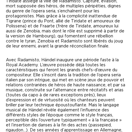
Tiridate assiège la ville de Radamisto. Capture, évasion,
mort supposée des héros, de multiples péripéties, dignes
du genre de l’
opera seria
, s’enchaînent pour les
protagonistes. Mais grâce à la complicité inattendue de
Tigrane (prince du Pont, allié de Tiridate et amoureux de
Polissena) et de Fraarte (frère de Tiridate, amoureux lui
aussi de Zenobia, mais dont le rôle est supprimé à partir de
la version de Hambourg), qui fomentent une rébellion
contre le tyran, Zenobia et Radamisto sont libérés du joug
de leur ennemi, avant la grande réconciliation finale.
Avec
Radamisto
, Händel inaugure une période faste à la
Royal Academy. L’œuvre possède déjà toutes les
caractéristiques qui feront les grands chefs-d’œuvre du
compositeur. Elle s’inscrit dans la tradition de l’
opera seria
italien par son intrigue, qui met en scène jeux de pouvoir et
relations contrariées de héros de haute naissance, et par sa
musique, construite sur l’alternance entre récitatifs et arias
(toutes da capo à de rares exceptions près), lieux
d’expression et de virtuosité où les chanteurs peuvent
briller par leur technique époustouflante. Mais le langage
musical de Händel révèle également l’influence des
différents styles de l’époque comme le style français,
perceptible dès l’ouverture typiquement « à la française »
et l’insertion de danses à la fin des actes (passepied,
rigaudon…). De ses années d’apprentissage en Allemagne,