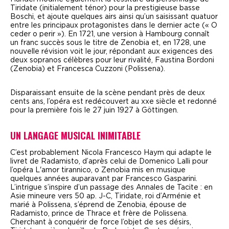
Tiridate (initialement ténor) pour la prestigieuse basse
Boschi, et ajoute quelques airs ainsi qu’un saisissant quatuor
entre les principaux protagonistes dans le dernier acte (
« O
ceder o perir »
). En 1721, une version à Hambourg connaît
un franc succès sous le titre de
Zenobia
et, en 1728, une
nouvelle révision voit le jour, répondant aux exigences des
deux sopranos célèbres pour leur rivalité, Faustina Bordoni
(Zenobia) et Francesca Cuzzoni (Polissena).
Disparaissant ensuite de la scène pendant près de deux
cents ans, l’opéra est redécouvert au
xx
e
siècle et redonné
pour la première fois le 27 juin 1927 à Göttingen.
UN LANGAGE MUSICAL INIMITABLE
C
’est probablement Nicola Francesco Haym qui adapte le
livret de
Radamisto
, d’après celui de Domenico Lalli pour
l’opéra
L'amor tirannico, o Zenobia
mis en musique
quelques années auparavant par Francesco Gasparini.
L’intrigue s’inspire d’un passage des
Annales
de Tacite : en
Asie mineure vers 50 ap. J-C, Tiridate, roi d’Arménie et
marié à Polissena, s’éprend de Zenobia, épouse de
Radamisto, prince de Thrace et frère de Polissena.
Cherchant à conquérir de force l’objet de ses désirs,