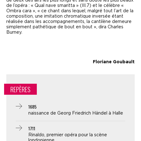
de deux des airs les plus longs et sans doute les plus beaux
de l’opéra :
« Qual nave smaritta »
(III.7) et le célèbre
«
Ombra cara »
,
« ce chant dans lequel, malgré tout l’art de la
composition, une imitation chromatique inversée étant
réalisée dans les accompagnements, la cantilène demeure
simplement pathétique de bout en bout »
, dira Charles
Burney.
Floriane Goubault
REPÈRES
1685
naissance de Georg Friedrich Händel à Halle
1711
Rinaldo, premier opéra pour la scène
londonienne