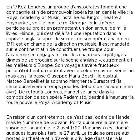
En 1719, à Londres, un groupe d’aristocrates fondent une
compagnie afin de promouvoir l’opéra italien dans la ville : la
Royal Academy of Music, installée au King’s Theatre à
Haymarket, voit le jour. Le roi George I
er
lui-même
participe au projet en promettant un don annuel de mille
livres. Händel, qui s’est déjà fait une réputation dans la
capitale anglaise après le succès de son opéra
Rinaldo
en
1711, est en charge de la direction musicale. Il est mandaté
sur le continent afin de constituer une troupe pour
l’académie en engageant tous les chanteurs
« qu’il jugera
dignes de se produire sur la scène anglaise »
, autrement dit
les meilleurs d’Europe. Son voyage s’avère fructueux
puisqu’il obtient un contrat avec le célèbre castrat Senesino
mais aussi la basse Giuseppe Maria Boschi, le castrat
Matteo Berselli et la soprano Margherita Durastanti (la
seule qui arrivera à temps pour les débuts de l’académie en
avril). De retour à Londres, Händel se lance dans la
composition de son opéra
Radamisto
, destiné à inaugurer la
toute nouvelle Royal Academy of Music.
En raison d’un contretemps, ce n’est pas l’opéra de Händel
mais le
Numitore
de Giovanni Porta qui ouvre la première
saison de l’académie le 2 avril 1720.
Radamisto
est donné
quelques jours plus tard, le 27 avril. La foule se presse aux
portes du théâtre afin d’avoir le privilège d’assister à la