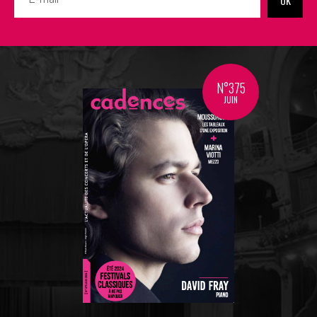
OK
N°375
JUIN