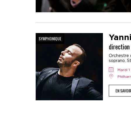
Yann
SYMPHONIQUE
direction
Orchestre 
soprano. St
mardi
Philha
EN SAVOI