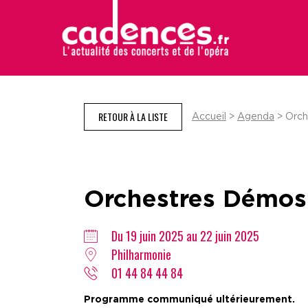
RETOUR À LA LISTE
Accueil
>
Agenda
> Orch
Orchestres Démos
Du 19 juin 2025 au 22 juin 2025
Philharmonie
01 44 84 44 84
Programme communiqué ultérieurement.