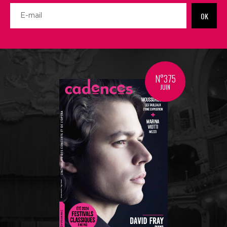
OK
N°375
JUIN