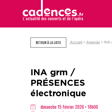
RETOUR À LA LISTE
Accueil
>
Agenda
> INA 
INA grm /
PRÉSENCES
électronique
dimanche 15 février 2026 • 18h00