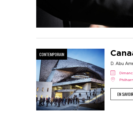
Cana
CONTEMPORAIN
D. Abu Amne
diman
Philha
EN SAVOI