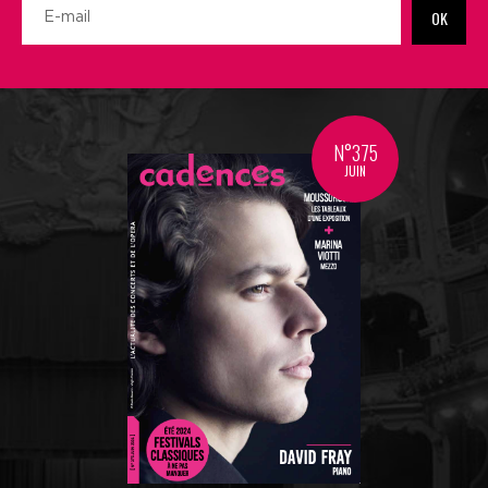
OK
N°375
JUIN