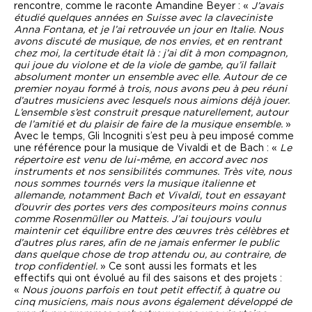
rencontre, comme le raconte Amandine Beyer : «
J’avais
étudié quelques années en Suisse avec la claveciniste
Anna Fontana, et je l’ai retrouvée un jour en Italie. Nous
avons discuté de musique, de nos envies, et en rentrant
chez moi, la certitude était là : j’ai dit à mon compagnon,
qui joue du violone et de la viole de gambe, qu’il fallait
absolument monter un ensemble avec elle. Autour de ce
premier noyau formé à trois, nous avons peu à peu réuni
d’autres musiciens avec lesquels nous aimions déjà jouer.
L’ensemble s’est construit presque naturellement, autour
de l’amitié et du plaisir de faire de la musique ensemble.
»
Avec le temps, Gli Incogniti s’est peu à peu imposé comme
une référence pour la musique de Vivaldi et de Bach : «
Le
répertoire est venu de lui-même, en accord avec nos
instruments et nos sensibilités communes. Très vite, nous
nous sommes tournés vers la musique italienne et
allemande, notamment Bach et Vivaldi, tout en essayant
d’ouvrir des portes vers des compositeurs moins connus
comme Rosenmüller ou Matteis. J’ai toujours voulu
maintenir cet équilibre entre des œuvres très célèbres et
d’autres plus rares, afin de ne jamais enfermer le public
dans quelque chose de trop attendu ou, au contraire, de
trop confidentiel.
» Ce sont aussi les formats et les
effectifs qui ont évolué au fil des saisons et des projets :
«
Nous jouons parfois en tout petit effectif, à quatre ou
cinq musiciens, mais nous avons également développé de