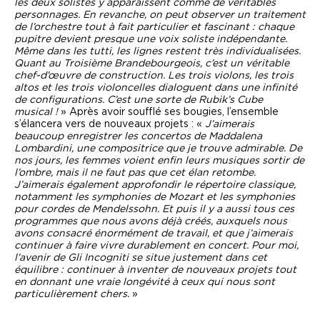
les deux solistes y apparaissent comme de véritables
personnages. En revanche, on peut observer un traitement
de l’orchestre tout à fait particulier et fascinant : chaque
pupitre devient presque une voix soliste indépendante.
Même dans les tutti, les lignes restent très individualisées.
Quant au Troisième Brandebourgeois, c’est un véritable
chef-d’œuvre de construction. Les trois violons, les trois
altos et les trois violoncelles dialoguent dans une infinité
de configurations. C’est une sorte de Rubik’s Cube
musical
!
» Après avoir soufflé ses bougies, l’ensemble
s’élancera vers de nouveaux projets : «
J’aimerais
beaucoup enregistrer les concertos de Maddalena
Lombardini, une compositrice que je trouve admirable. De
nos jours, les femmes voient enfin leurs musiques sortir de
l’ombre, mais il ne faut pas que cet élan retombe.
J’aimerais également approfondir le répertoire classique,
notamment les symphonies de Mozart et les symphonies
pour cordes de Mendelssohn. Et puis il y a aussi tous ces
programmes que nous avons déjà créés, auxquels nous
avons consacré énormément de travail, et que j’aimerais
continuer à faire vivre durablement en concert. Pour moi,
l’avenir de Gli Incogniti se situe justement dans cet
équilibre : continuer à inventer de nouveaux projets tout
en donnant une vraie longévité à ceux qui nous sont
particulièrement chers.
»