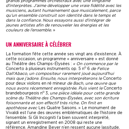
grands programmes orchestraux avec une vingtaine
d’interprètes. J’aime développer une vraie fidélité avec les
musiciens, autant humainement que musicalement, parce
qu’un ensemble construit son identité dans le temps et
dans la confiance. Nous essayons aussi d’intégrer de
jeunes artistes afin de renouveler les énergies et les
couleurs de l’ensemble.
»
UN ANNIVERSAIRE À CÉLÉBRER
La formation fête cette année ses vingt ans d’existence. À
cette occasion, un programme « anniversaire » est donné
au Théâtre des Champs-Élysées :
« On commence par le
o
Concerto à plusieurs instruments op. 5 n
6
de Felice
Dall’Abaco, un compositeur rarement joué aujourd’hui
mais que j’adore. Ensuite, nous interpréterons le
Concerto
pour deux violons en ré mineur
de Bach, une œuvre que
nous avons récemment enregistrée. Puis vient le
Concerto
o
brandebourgeois n
3
, une pièce idéale pour cette grande
scène du Théâtre des Champs-Élysées, avec son écriture
foisonnante et son effectif très riche. On finit en
apothéose avec
Les Quatre Saisons
.
» Le monument de
Vivaldi est l’une des œuvres emblématiques de l’histoire de
l’ensemble. Si Gli Incogniti l’a bien souvent interprété,
signant un enregistrement en 2008 qui reste une
référence, Amandine Beyer n’en ressent aucune lassitude,