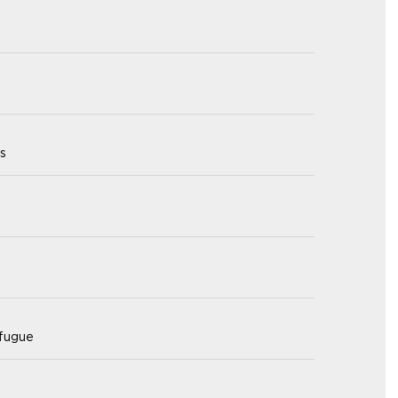
s
 fugue