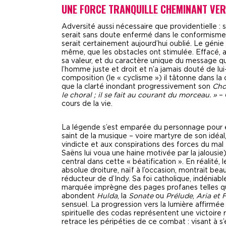
UNE FORCE TRANQUILLE CHEMINANT VER
Adversité aussi nécessaire que providentielle : s’i
serait sans doute enfermé dans le conformisme 
serait certainement aujourd’hui oublié. Le géni
même, que les obstacles ont stimulée. Effacé, a
sa valeur, et du caractère unique du message qu’il 
l’homme juste et droit et n’a jamais douté de
composition (le « cyclisme ») il tâtonne dans la
que la clarté inondant progressivement son
Chor
le choral ; il se fait au courant du morceau. »
– 
cours de la vie.
La légende s’est emparée du personnage pour en
saint de la musique – voire martyre de son idéal
vindicte et aux conspirations des forces du mal 
Saëns lui voua une haine motivée par la jalousie).
central dans cette « béatification ». En réalité
absolue droiture, naïf à l’occasion, montrait be
réducteur de d’Indy. Sa foi catholique, indéniab
marquée imprègne des pages profanes telles 
abondent
Hulda
, la
Sonate
ou
Prélude
,
Aria et 
sensuel. La progression vers la lumière affirmée
spirituelle des codas représentent une victoire
retrace les péripéties de ce combat : visant à s’