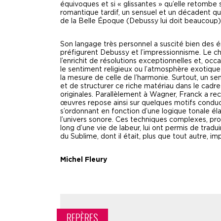
équivoques et si « glissantes » qu’elle retombe
romantique tardif, un sensuel et un décadent qui 
de la Belle Époque (Debussy lui doit beaucoup)
Son langage très personnel a suscité bien des é
préfigurent Debussy et l’impressionnisme. Le ch
l’enrichit de résolutions exceptionnelles et, o
le sentiment religieux ou l’atmosphère exotique
la mesure de celle de l’harmonie. Surtout, un se
et de structurer ce riche matériau dans le cadre
originales. Parallèlement à Wagner, Franck a r
œuvres repose ainsi sur quelques motifs conduct
s’ordonnant en fonction d’une logique tonale éla
l’univers sonore. Ces techniques complexes, pr
long d’une vie de labeur, lui ont permis de trad
du Sublime, dont il était, plus que tout autre, i
Michel Fleury
REPÈRES