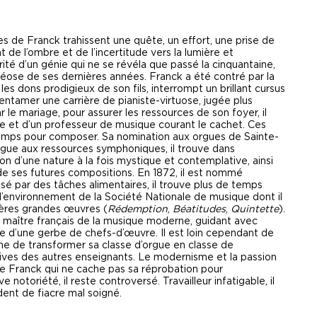
es de Franck trahissent une quête, un effort, une prise de
 de l’ombre et de l’incertitude vers la lumière et
rité d’un génie qui ne se révéla que passé la cinquantaine,
éose de ses dernières années. Franck a été contré par la
 les dons prodigieux de son fils, interrompt un brillant cursus
 entamer une carrière de pianiste-virtuose, jugée plus
r le mariage, pour assurer les ressources de son foyer, il
ise et d’un professeur de musique courant le cachet. Ces
 temps pour composer. Sa nomination aux orgues de Sainte-
orgue aux ressources symphoniques, il trouve dans
ion d’une nature à la fois mystique et contemplative, ainsi
 de ses futures compositions. En 1872, il est nommé
sé par des tâches alimentaires, il trouve plus de temps
 l’environnement de la Société Nationale de musique dont il
mières grandes œuvres (
Rédemption
,
Béatitudes
,
Quintette
).
e maître français de la musique moderne, guidant avec
nue d’une gerbe de chefs-d’œuvre. Il est loin cependant de
oche de transformer sa classe d’orgue en classe de
tives des autres enseignants. Le modernisme et la passion
 Franck qui ne cache pas sa réprobation pour
ve notoriété, il reste controversé. Travailleur infatigable, il
dent de fiacre mal soigné.