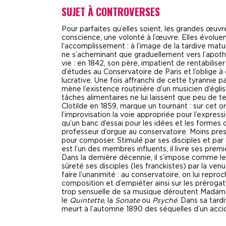
SUJET À CONTROVERSES
Pour parfaites qu’elles soient, les grandes œuvr
conscience, une volonté à l’œuvre. Elles évoluent
l’accomplissement : à l’image de la tardive matu
ne s’acheminant que graduellement vers l’apoth
vie : en 1842, son père, impatient de rentabiliser
d’études au Conservatoire de Paris et l’oblige à
lucrative. Une fois affranchi de cette tyrannie pa
mène l’existence routinière d’un musicien d’égl
tâches alimentaires ne lui laissent que peu de
Clotilde en 1859, marque un tournant : sur cet 
l’improvisation la voie appropriée pour l’express
qu’un banc d’essai pour les idées et les formes
professeur d’orgue au conservatoire. Moins pres
pour composer. Stimulé par ses disciples et par
est l’un des membres influents, il livre ses pre
Dans la dernière décennie, il s’impose comme l
sûreté ses disciples (les franckistes) par la ve
faire l’unanimité : au conservatoire, on lui repr
composition et d’empiéter ainsi sur les préroga
trop sensuelle de sa musique déroutent Madame
le
Quintette
, la
Sonate
ou
Psyché
. Dans sa tardi
meurt à l’automne 1890 des séquelles d’un acci