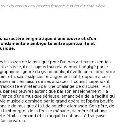
ateur du renouveau musical français à la fin du XIXe siècle
 au caractère énigmatique d’une œuvre et d’un
fondamentale ambiguïté entre spiritualité et
musique.
es histoires de la musique pour l’un des acteurs essentiels
e
 xix
siècle, il est aujourd’hui relativement négligé par le
phique. Ignoré du grand public, il éveille un respect voilé
er et « saint-sulpicien ». Jugement hâtif, opposé à celui
récisément en raison de ses audaces. Il connut cependant
e franckiste entretenu par une phalange de disciples… Puis
ue, par ses œuvres autant que par son enseignement, il a
rance d’une musique sérieuse, émancipée de la facilité qui
ie musicale dominée par le grand opéra et l’opéra bouffe.
tionale de musique était de souche allemande. Son père, de
 du Limbourg et de la Prusse rhénane ; sa mère était une
 était l’allemand et il n’acquit la nationalité française
 Conservatoire.