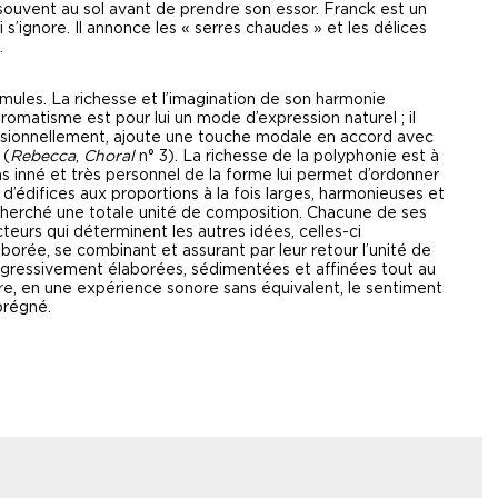
 souvent au sol avant de prendre son essor. Franck est un
s’ignore. Il annonce les « serres chaudes » et les délices
.
mules. La richesse et l’imagination de son harmonie
romatisme est pour lui un mode d’expression naturel ; il
ccasionnellement, ajoute une touche modale en accord avec
 (
Rebecca
,
Choral
n° 3). La richesse de la polyphonie est à
ns inné et très personnel de la forme lui permet d’ordonner
 d’édifices aux proportions à la fois larges, harmonieuses et
echerché une totale unité de composition. Chacune de ses
eurs qui déterminent les autres idées, celles-ci
borée, se combinant et assurant par leur retour l’unité de
ogressivement élaborées, sédimentées et affinées tout au
uire, en une expérience sonore sans équivalent, le sentiment
mprégné.