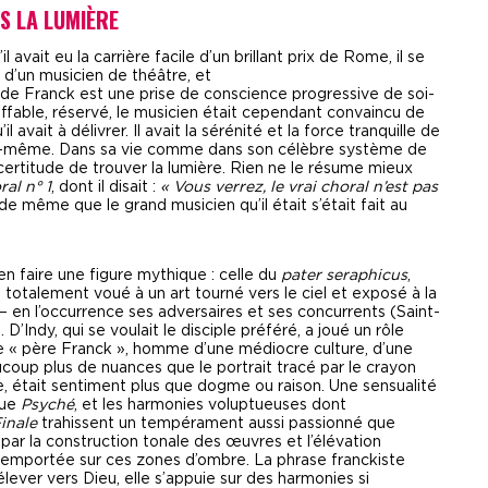
S LA LUMIÈRE
l avait eu la carrière facile d’un brillant prix de Rome, il se
d’un musicien de théâtre, et
e de Franck est une prise de conscience progressive de soi-
ffable, réservé, le musicien était cependant convaincu de
avait à délivrer. Il avait la sérénité et la force tranquille de
 lui-même. Dans sa vie comme dans son célèbre système de
 certitude de trouver la lumière. Rien ne le résume mieux
al n° 1
, dont il disait :
« Vous verrez, le vrai choral n’est pas
de même que le grand musicien qu’il était s’était fait au
 faire une figure mythique : celle du
pater seraphicus
,
, totalement voué à un art tourné vers le ciel et exposé à la
– en l’occurrence ses adversaires et ses concurrents (Saint-
 D’Indy, qui se voulait le disciple préféré, a joué un rôle
, le « père Franck », homme d’une médiocre culture, d’une
aucoup plus de nuances que le portrait tracé par le crayon
le, était sentiment plus que dogme ou raison. Une sensualité
que
Psyché
, et les harmonies voluptueuses dont
Finale
trahissent un tempérament aussi passionné que
 par la construction tonale des œuvres et l’élévation
 remportée sur ces zones d’ombre. La phrase franckiste
élever vers Dieu, elle s’appuie sur des harmonies si