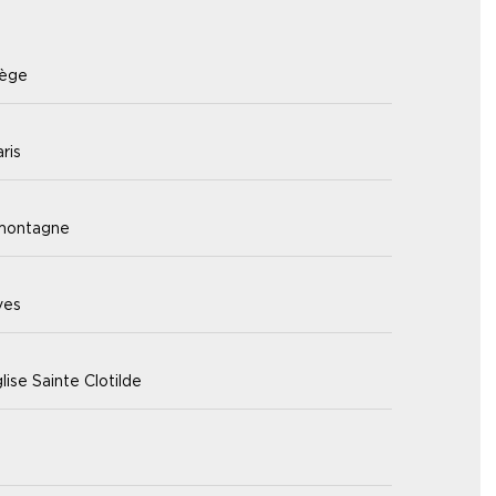
iège
ris
 montagne
ves
lise Sainte Clotilde