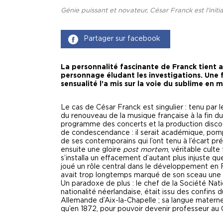
Génie puissant et novateur, César Franck est l’initi
Partager sur facebook
La personnalité fascinante de Franck tient
personnage éludant les investigations. Une 
sensualité l’a mis sur la voie du sublime en 
Le cas de César Franck est singulier : tenu par l
du renouveau de la musique française à la fin du
programme des concerts et la production discogra
de condescendance : il serait académique, pompi
de ses contemporains qui l’ont tenu à l’écart p
ensuite une gloire
post mortem
, véritable cult
s’installa un effacement d’autant plus injuste q
joué un rôle central dans le développement en F
avait trop longtemps marqué de son sceau une v
Un paradoxe de plus : le chef de la Société Na
nationalité néerlandaise, était issu des confins
Allemande d’Aix-la-Chapelle ; sa langue maternelle
qu’en 1872, pour pouvoir devenir professeur au