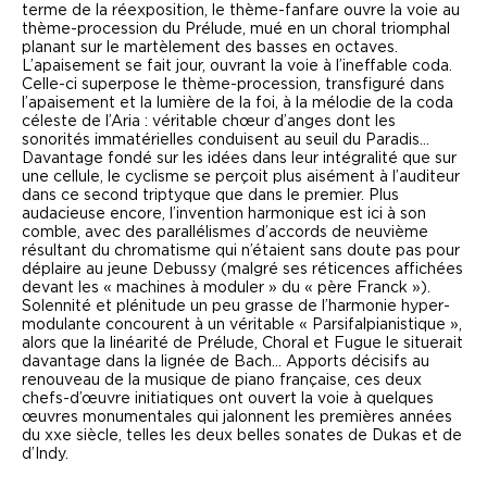
terme de la réexposition, le thème-fanfare ouvre la voie au
thème-procession du
Prélude
, mué en un choral triomphal
planant sur le martèlement des basses en octaves.
L’apaisement se fait jour, ouvrant la voie à l’ineffable coda.
Celle-ci superpose le thème-procession, transfiguré dans
l’apaisement et la lumière de la foi, à la mélodie de la coda
céleste de l’
Aria
: véritable chœur d’anges dont les
sonorités immatérielles conduisent au seuil du Paradis…
Davantage fondé sur les idées dans leur intégralité que sur
une cellule, le cyclisme se perçoit plus aisément à l’auditeur
dans ce second triptyque que dans le premier. Plus
audacieuse encore, l’invention harmonique est ici à son
comble, avec des parallélismes d’accords de neuvième
résultant du chromatisme qui n’étaient sans doute pas pour
déplaire au jeune Debussy (malgré ses réticences affichées
devant les « machines à moduler » du « père Franck »).
Solennité et plénitude un peu grasse de l’harmonie hyper-
modulante concourent à un véritable «
Parsifal
pianistique »,
alors que la linéarité de
Prélude, Choral et Fugue
le situerait
davantage dans la lignée de Bach… Apports décisifs au
renouveau de la musique de piano française, ces deux
chefs-d’œuvre initiatiques ont ouvert la voie à quelques
œuvres monumentales qui jalonnent les premières années
du
xx
e
siècle, telles les deux belles sonates de Dukas et de
d’Indy.