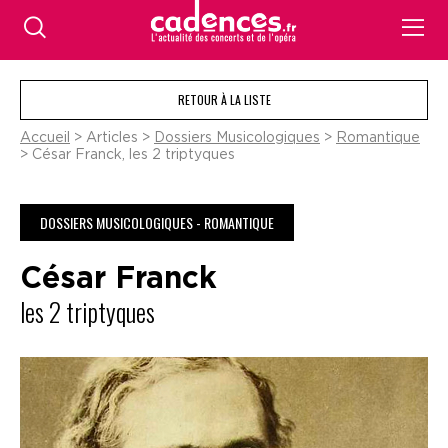
RETOUR À LA LISTE
Accueil
> Articles >
Dossiers Musicologiques
>
Romantique
> César Franck, les 2 triptyques
DOSSIERS MUSICOLOGIQUES - ROMANTIQUE
César Franck
les 2 triptyques