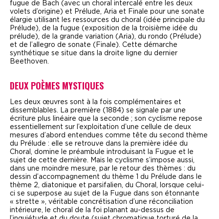
fugue de Bach (avec un choral intercalé entre les deux
volets d’origine) et
Prélude, Aria et Finale
pour une sonate
élargie utilisant les ressources du choral (idée principale du
Prélude
), de la fugue (exposition de la troisième idée du
prélude), de la grande variation (
Aria
), du rondo (
Prélude
)
et de l’allegro de sonate (
Finale
). Cette démarche
synthétique se situe dans la droite ligne du dernier
Beethoven.
DEUX POÈMES MYSTIQUES
L
es deux œuvres sont à la fois complémentaires et
dissemblables. La première (1884) se signale par une
écriture plus linéaire que la seconde ; son cyclisme repose
essentiellement sur l’exploitation d’une cellule de deux
mesures d’abord entendues comme tête du second thème
du
Prélude
: elle se retrouve dans la première idée du
Choral
, domine le préambule introduisant la
Fugue
et le
sujet de cette dernière. Mais le cyclisme s’impose aussi,
dans une moindre mesure, par le retour des thèmes : du
dessin d’accompagnement du thème 1 du
Prélude
dans le
thème 2, diatonique et parsifalien, du
Choral
, lorsque celui-
ci se superpose au sujet de la
Fugue
dans son étonnante
« strette », véritable concrétisation d’une réconciliation
intérieure, le choral de la foi planant au-dessus de
l’inquiétude et du doute (sujet chromatique torturé de la