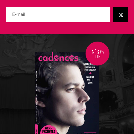
OK
N°375
JUIN