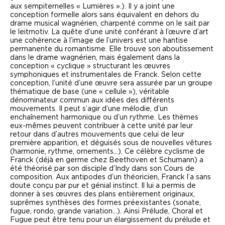
aux sempiternelles « Lumières ».). Il y a joint une
conception formelle alors sans équivalent en dehors du
drame musical wagnérien, charpenté comme on le sait par
le leitmotiv. La quête d’une unité conférant à l’œuvre d’art
une cohérence à l’image de l’univers est une hantise
permanente du romantisme. Elle trouve son aboutissement
dans le drame wagnérien, mais également dans la
conception « cyclique » structurant les œuvres
symphoniques et instrumentales de Franck. Selon cette
conception, l’unité d’une œuvre sera assurée par un groupe
thématique de base (une « cellule »), véritable
dénominateur commun aux idées des différents
mouvements. Il peut s’agir d’une mélodie, d’un
enchaînement harmonique ou d’un rythme. Les thèmes
eux-mêmes peuvent contribuer à cette unité par leur
retour dans d’autres mouvements que celui de leur
première apparition, et déguisés sous de nouvelles vêtures
(harmonie, rythme, ornements…). Ce célèbre cyclisme de
Franck (déjà en germe chez Beethoven et Schumann) a
été théorisé par son disciple d’Indy dans son
Cours de
composition
. Aux antipodes d’un théoricien, Franck l’a sans
doute conçu par pur et génial instinct. Il lui a permis de
donner à ses œuvres des plans entièrement originaux,
suprêmes synthèses des formes préexistantes (sonate,
fugue, rondo, grande variation…). Ainsi
Prélude, Choral et
Fugue
peut être tenu pour un élargissement du prélude et