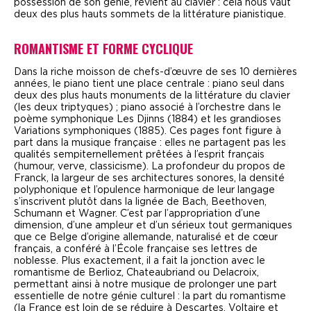
possession de son génie, revient au clavier : cela nous vaut
deux des plus hauts sommets de la littérature pianistique.
ROMANTISME ET FORME CYCLIQUE
D
ans la riche moisson de chefs-d’œuvre de ses 10 dernières
années, le piano tient une place centrale : piano seul dans
deux des plus hauts monuments de la littérature du clavier
(les deux triptyques) ; piano associé à l’orchestre dans le
poème symphonique
Les Djinns
(1884) et les grandioses
Variations symphoniques
(1885). Ces pages font figure à
part dans la musique française : elles ne partagent pas les
qualités sempiternellement prêtées à l’esprit français
(humour, verve, classicisme). La profondeur du propos de
Franck, la largeur de ses architectures sonores, la densité
polyphonique et l’opulence harmonique de leur langage
s’inscrivent plutôt dans la lignée de Bach, Beethoven,
Schumann et Wagner. C’est par l’appropriation d’une
dimension, d’une ampleur et d’un sérieux tout germaniques
que ce Belge d’origine allemande, naturalisé et de cœur
français, a conféré à l’
É
cole française ses lettres de
noblesse. Plus exactement, il a fait la jonction avec le
romantisme de Berlioz, Chateaubriand ou Delacroix,
permettant ainsi à notre musique de prolonger une part
essentielle de notre génie culturel : la part du romantisme
(la France est loin de se réduire à Descartes, Voltaire et