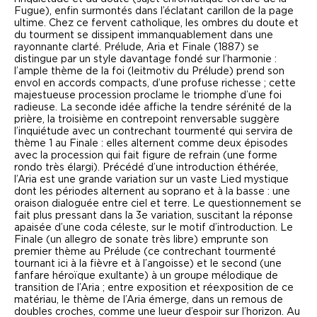
Fugue
), enfin surmontés dans l’éclatant carillon de la page
ultime. Chez ce fervent catholique, les ombres du doute et
du tourment se dissipent immanquablement dans une
rayonnante clarté.
Prélude, Aria et Finale
(1887) se
distingue par un style davantage fondé sur l’harmonie :
l’ample thème de la foi (leitmotiv du
Prélude
) prend son
envol en accords compacts, d’une profuse richesse ; cette
majestueuse procession proclame le triomphe d’une foi
radieuse. La seconde idée affiche la tendre sérénité de la
prière, la troisième en contrepoint renversable suggère
l’inquiétude avec un contrechant tourmenté qui servira de
thème 1 au
Finale
: elles alternent comme deux épisodes
avec la procession qui fait figure de refrain (une forme
rondo très élargi). Précédé d’une introduction éthérée,
l’
Aria
est une grande variation sur un vaste Lied mystique
dont les périodes alternent au soprano et à la basse : une
oraison dialoguée entre ciel et terre. Le questionnement se
fait plus pressant dans la 3
e
variation, suscitant la réponse
apaisée d’une coda céleste, sur le motif d’introduction. Le
Finale
(un allegro de sonate très libre) emprunte son
premier thème au
Prélude
(ce contrechant tourmenté
tournant ici à la fièvre et à l’angoisse) et le second (une
fanfare héroïque exultante) à un groupe mélodique de
transition de l’
Aria
; entre exposition et réexposition de ce
matériau, le thème de l’
Aria
émerge, dans un remous de
doubles croches, comme une lueur d’espoir sur l’horizon. Au