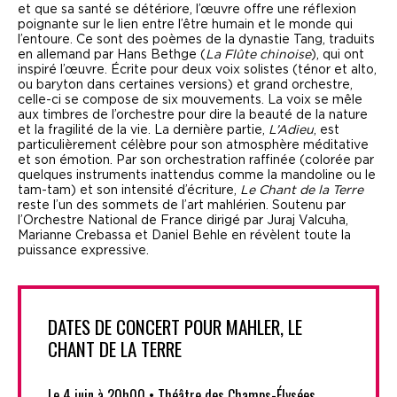
et que sa santé se détériore, l’œuvre offre une réflexion
poignante sur le lien entre l’être humain et le monde qui
l’entoure. Ce sont des poèmes de la dynastie Tang, traduits
en allemand par Hans Bethge (
La Flûte chinoise
), qui ont
inspiré l’œuvre. Écrite pour deux voix solistes (ténor et alto,
ou baryton dans certaines versions) et grand orchestre,
celle-ci se compose de six mouvements. La voix se mêle
aux timbres de l’orchestre pour dire la beauté de la nature
et la fragilité de la vie. La dernière partie,
L’Adieu
, est
particulièrement célèbre pour son atmosphère méditative
et son émotion. Par son orchestration raffinée (colorée par
quelques instruments inattendus comme la mandoline ou le
tam-tam) et son intensité d’écriture,
Le Chant de la Terre
reste l’un des sommets de l’art mahlérien. Soutenu par
l’Orchestre National de France dirigé par Juraj Valcuha,
Marianne Crebassa et Daniel Behle en révèlent toute la
puissance expressive.
DATES DE CONCERT POUR MAHLER, LE
CHANT DE LA TERRE
Le 4 juin à 20h00 • Théâtre des Champs-Élysées.