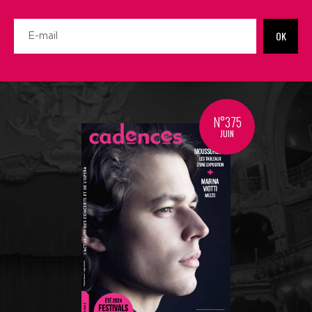
OK
N°375
JUIN