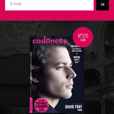
OK
N°375
JUIN