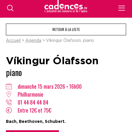
RETOUR À LA LISTE
Accueil
>
Agenda
> Víkingur Ólafsson, piano
Víkingur Ólafsson
piano
dimanche 15 mars 2026 • 16h00
Philharmonie
01 44 84 44 84
Entre 12€ et 75€
Bach, Beethoven, Schubert.