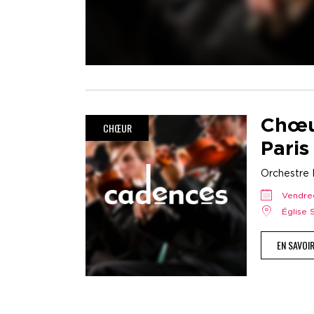
Chœu
CHŒUR
Paris
Orchestre H
vendr
Église
EN SAVOI