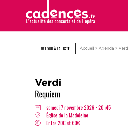
RETOUR À LA LISTE
Accueil
>
Agenda
> Verd
Verdi
Requiem
samedi 7 novembre 2026 • 20h45
Église de la Madeleine
Entre 20€ et 60€