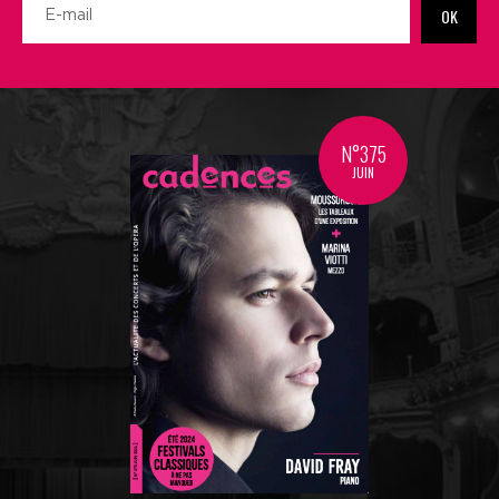
OK
N°375
JUIN