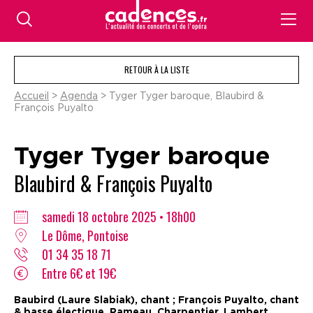
RETOUR À LA LISTE
Accueil
>
Agenda
> Tyger Tyger baroque, Blaubird &
François Puyalto
Tyger Tyger baroque
Blaubird & François Puyalto
samedi 18 octobre 2025 • 18h00
Le Dôme, Pontoise
01 34 35 18 71
Entre 6€ et 19€
Baubird (Laure Slabiak), chant ; François Puyalto, chant
& basse électique. Rameau, Charpentier, Lambert,