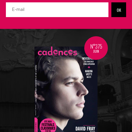
OK
N°375
JUIN