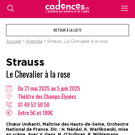
RETOUR À LA LISTE
Accueil
>
Agenda
> Strauss, Le Chevalier à la rose
Strauss
Le Chevalier à la rose
Du 21 mai 2025 au 5 juin 2025
Théâtre des Champs-Élysées
01 49 52 50 50
Entre 5€ et 180€
Chœur Unikanti, Maîtrise des Hauts-de-Seine, Orchestre
National de France. Dir. : H. Nánási. K. Warlikowski, mise
en scène. Avec V. Gens, N. O'Sullivan, R. Mühlemann…