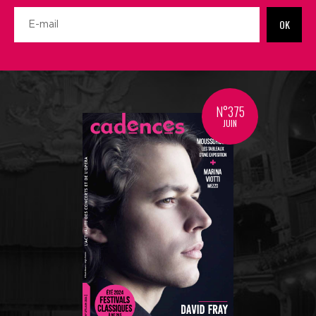
OK
N°375
JUIN