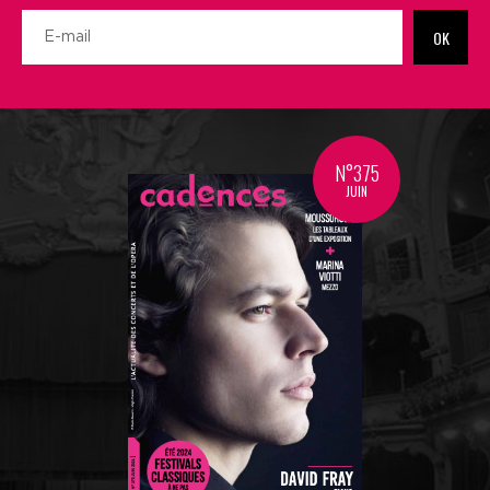
OK
N°375
JUIN