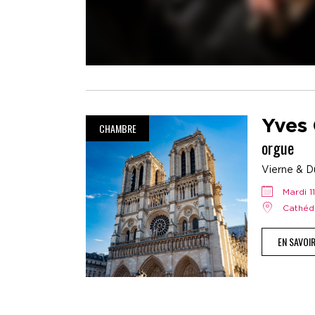
Yves
CHAMBRE
orgue
Vierne & D
mardi
Cathé
EN SAVOI