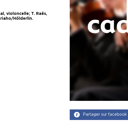
al, violoncelle; T. Raës,
ariaho/Hölderlin.
Partager sur facebook