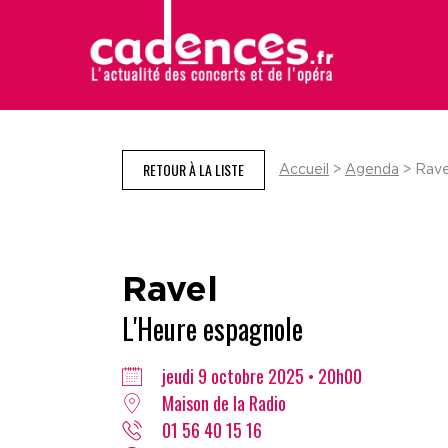
RETOUR À LA LISTE
Accueil
>
Agenda
> Rave
Ravel
L'Heure espagnole
jeudi 9 octobre 2025 • 20h00
Maison de la Radio
01 56 40 15 16