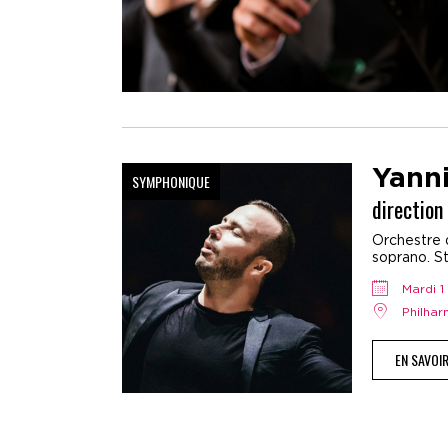
Yann
SYMPHONIQUE
direction
Orchestre 
soprano. St
mardi
Philha
EN SAVOI