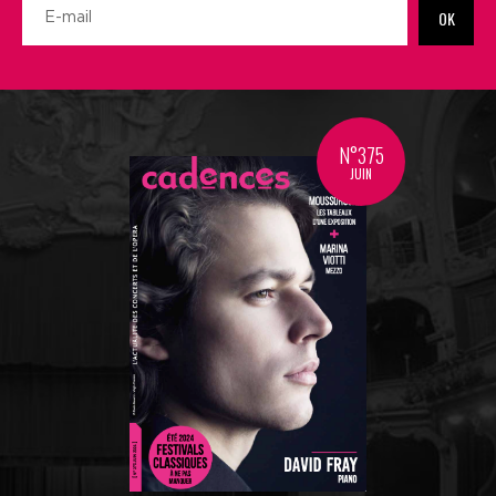
OK
N°375
JUIN