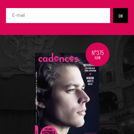
OK
N°375
JUIN