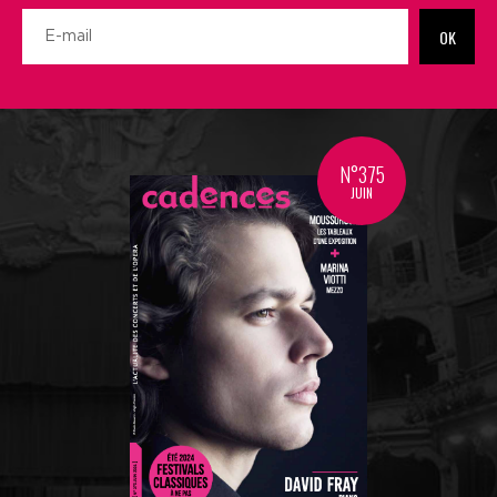
OK
N°375
JUIN