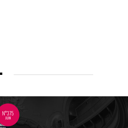
N°375
JUIN