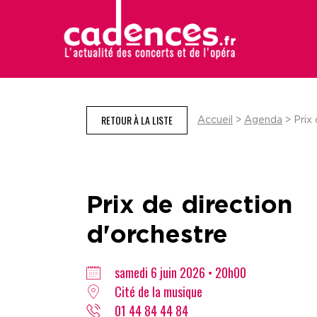
RETOUR À LA LISTE
Accueil
>
Agenda
> Prix 
Prix de direction
d'orchestre
samedi 6 juin 2026 • 20h00
Cité de la musique
01 44 84 44 84