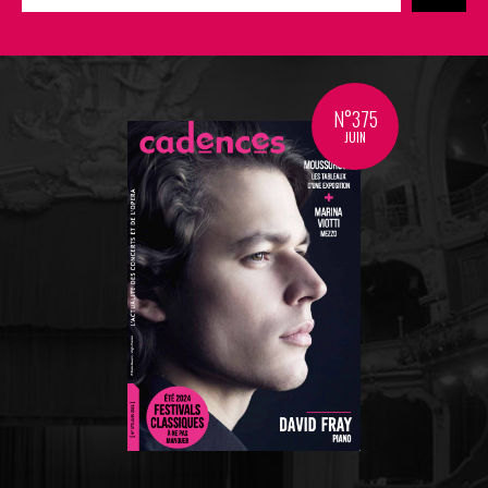
N°375
JUIN