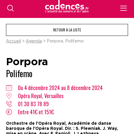
RETOUR À LA LISTE
Accueil
>
Agenda
> Porpora, Polifemo
Porpora
Polifemo
Du 4 décembre 2024 au 8 décembre 2024
Opéra Royal, Versailles
01 30 83 78 89
Entre 41€ et 151€
Orchestre de l’Opéra Royal, Académie de danse
baroque de l'Opéra Royal. Dir. : S. Plewniak. J. Way,
mise en scène. Avec F. Fagioli, J. Lezhneva…