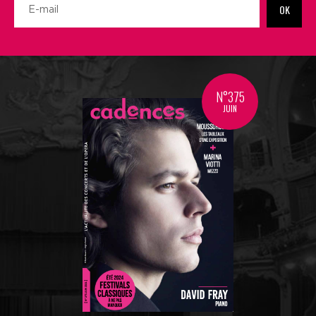
OK
N°375
JUIN