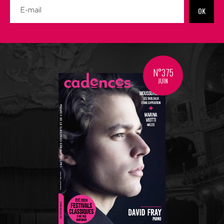
OK
N°375
JUIN