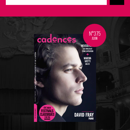
N°375
JUIN