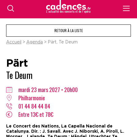
RETOUR À LA LISTE
Accueil
>
Agenda
> Pärt, Te Deum
Pärt
Te Deum
mardi 23 mars 2027 • 20h00
Philharmonie
01 44 84 44 84
Entre 13€ et 78€
Le Concert des Nations, La Capella Nacional de
Catalunya. Dir. : J. Savall. Avec J. Niborski, A. Piroli, L.
Morger... Lalande, Te Deum ; Händel, Utrechter Te