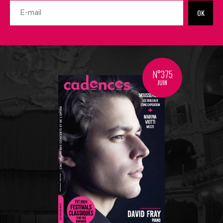
OK
N°375
JUIN