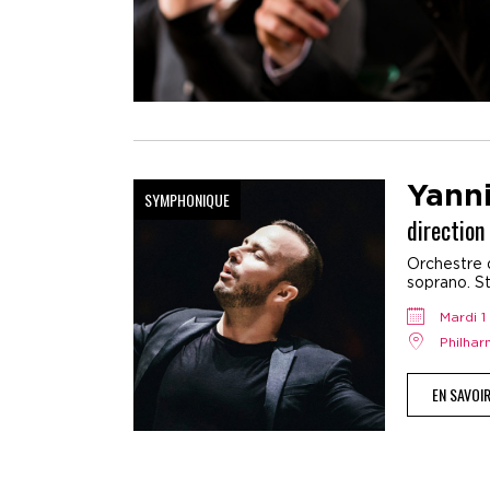
Yann
SYMPHONIQUE
direction
Orchestre 
soprano. St
mardi
Philha
EN SAVOI