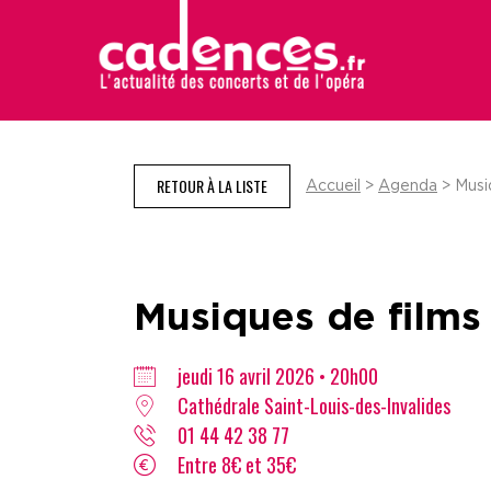
RETOUR À LA LISTE
Accueil
>
Agenda
> Musiq
Musiques de films
jeudi 16 avril 2026 • 20h00
Cathédrale Saint-Louis-des-Invalides
01 44 42 38 77
Entre 8€ et 35€