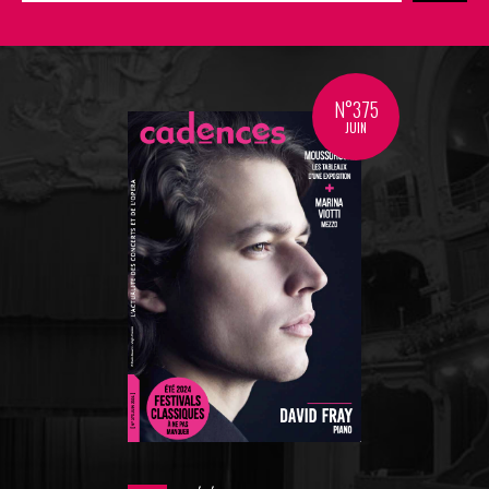
N°375
JUIN