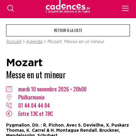
RETOUR À LA LISTE
Accueil
>
Agenda
> Mozart, Messe en ut mineur
Mozart
Messe en ut mineur
mardi 10 novembre 2026 • 20h00
Philharmonie
01 44 84 44 84
Entre 13€ et 78€
Pygmalion. Dir. : R. Pichon. Avec S. Devieilhe, X. Puskarz
Thomas, K. Carrel & H. Montague Rendall. Bruckner,
Mendelssohn, Schubert...