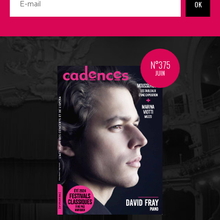
OK
N°375
JUIN