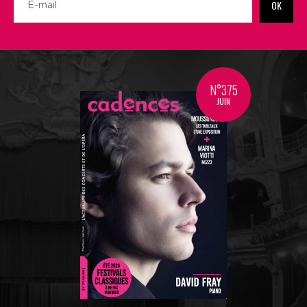
OK
N°375
JUIN